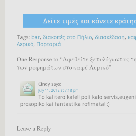
Δείτε τιμές και κάνετε κράτη
Tags:
bar
,
διακοπές στο Πήλιο
,
διασκέδαση
,
κα
Αερικό
,
Πορταριά
One Response to “Αφεθείτε ξετυλίγωντας τ
των ροφημάτων στο καφέ Αερικό”
Cindy
says:
July 11, 2012 at 7:18 pm
To kalitero kafe!! poli kalo servis,eugen
prosopiko kai fantastika rofimata! :)
Leave a Reply