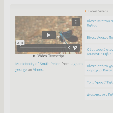
Latest Videos
Bίντεο κλιπ του 
Πηλίου
Βίντεο Λαύκος Πή
Οδοιπορικό στον
Λαυρέντιο Πήλιο
Municipality of South Pelion
from
lagdaris
Βίντεο από το γρ
george
on
Vimeo
.
ψαροχώρι Kατηγ
To … “κρυφό” Πήλ
Διακοπές στο Πή