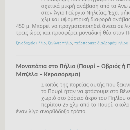
σχετικά μικρή ανάβαση από τα Άνω
στον Άγιο Γεώργιο Νηλείας. Έχει μή
χλμ και υψομετρική διαφορά ανάβα
450 μ. Μπορεί να πραγματοποιηθεί άνετα σε λι
τρεις ώρες και προσφέρει μοναδική θέα στον Π
,
,
ξενοδοχείο Πήλιο
ξενώνες πήλιο
πεζοπορικές διαδρομές Πηλίου
Μονοπάτια στο Πήλιο (Πουρί – Οβριός ή 
Μιτζέλα – Κερασόρεμα)
Σκοπός της πορείας αυτής που ξεκι
το Πουρί ήταν να φτάσουμε στο Βένε
χωριό στο βόρειο άκρο του Πηλίου 
περίπου 25 χλμ από το Πουρί, ακολ
έναν λίγο ανορθόδοξο τρόπο.