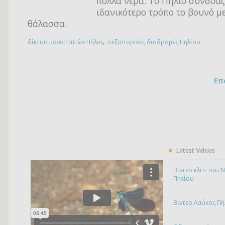
πολλά νερά. Το Πήλιο συνδυάζ
ιδανικότερο τρόπο το βουνό με
θάλασσα.
,
δίκτυο μονοπατιών Πήλιο
πεζοπορικές διαδρομές Πηλίου
Επ
Latest Videos
Bίντεο κλιπ του 
Πηλίου
Βίντεο Λαύκος Πή