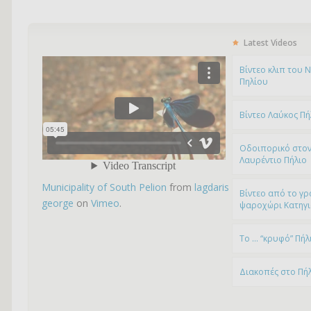
Latest Videos
Bίντεο κλιπ του 
Πηλίου
Βίντεο Λαύκος Πή
Οδοιπορικό στον
Λαυρέντιο Πήλιο
Municipality of South Pelion
from
lagdaris
Βίντεο από το γρ
george
on
Vimeo
.
ψαροχώρι Kατηγ
To … “κρυφό” Πήλ
Διακοπές στο Πή