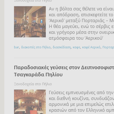
Ξενοδοχεία στο Πήλιο
Αν η βόλτα σας θέλετε να είνα
και απόδραση, επισκεφτείτε το
‘Αερικό’ μεταξύ Πορταριάς – Μ
Η θέα μαγεύει, ενώ το σέρβις ε
και γρήγορο μέσα στην ονειρι
ατμόσφαιρα του ‘Αερικού’
,
,
,
,
,
bar
διακοπές στο Πήλιο
διασκέδαση
καφε
καφέ Αερικό
Πορταρ
Παραδοσιακές γεύσεις στον Δειπνοσοφιστ
Τσαγκαράδα Πηλίου
Ξενοδοχεία στο Πήλιο
Γεύσεις εμπνευσμένες από την
και διεθνή κουζίνα, συνδυάζο
αρμονικά με μια επιμελώς επι
κρασιών από τον Ελληνικό αμ