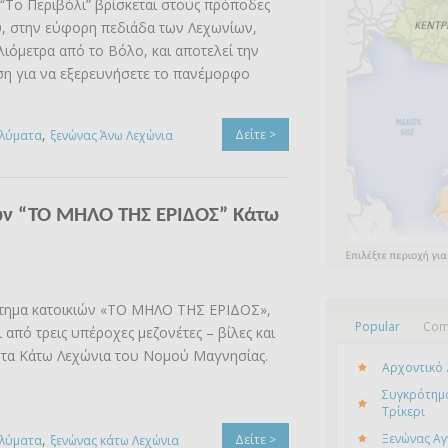
“Το Περιβόλι” βρίσκεται στους πρόποδες
, στην εύφορη πεδιάδα των Λεχωνίων,
ιλιόμετρα από το Βόλο, και αποτελεί την
ση για να εξερευνήσετε το πανέμορφο
,
Δείτε >
αλύματα
ξενώνας Άνω Λεχώνια
ών “ΤΟ ΜΗΛΟ ΤΗΣ ΕΡΙΔΟΣ” Κάτω
τημα κατοικιών «ΤΟ ΜΗΛΟ ΤΗΣ ΕΡΙΔΟΣ»,
Popular
Com
 από τρεις υπέροχες μεζονέτες – βίλες και
στα Κάτω Λεχώνια του Νομού Μαγνησίας.
Αρχοντικό 
Συγκρότημα
Τρίκερι
,
Ξενώνας Αγ
Δείτε >
αλύματα
ξενώνας κάτω Λεχώνια