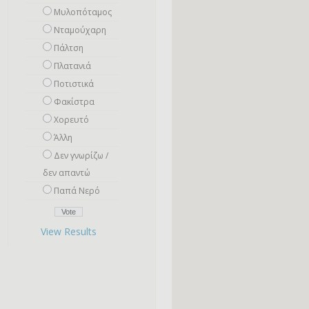
Μυλοπόταμος
Νταμούχαρη
Πάλτση
Πλατανιά
Ποτιστικά
Φακίστρα
Χορευτό
Άλλη
Δεν γνωρίζω /
δεν απαντώ
Παπά Νερό
View Results