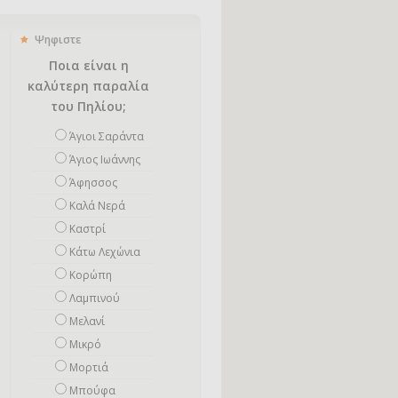
Ψηφιστε
Ποια είναι η
καλύτερη παραλία
του Πηλίου;
Άγιοι Σαράντα
Άγιος Ιωάννης
Άφησσος
Καλά Νερά
Καστρί
Κάτω Λεχώνια
Κορώπη
Λαμπινού
Μελανί
Μικρό
Mορτιά
Μπούφα