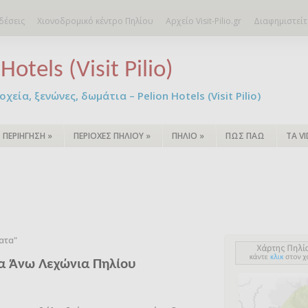
δέσεις
Χιονοδρομικό κέντρο Πηλίου
Αρχείο Visit-Pilio.gr
Διαφημιστείτ
Hotels (Visit Pilio)
χεία, ξενώνες, δωμάτια – Pelion Hotels (Visit Pilio)
ΠΕΡΙΗΓΗΣΗ
»
ΠΕΡΙΟΧΕΣ ΠΗΛΙΟΥ
»
ΠΗΛΙΟ
»
ΠΩΣ ΠΑΩ
ΤΑ V
ατα"
τα Άνω Λεχώνια Πηλίου