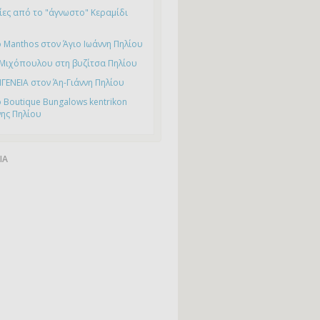
ες από το "άγνωστο" Κεραμίδι
 Manthos στον Άγιο Ιωάννη Πηλίου
 Μιχόπουλου στη βυζίτσα Πηλίου
ΙΓΕΝΕΙΑ στον Άη-Γιάννη Πηλίου
 Boutique Bungalows kentrikon
νης Πηλίου
ΙΑ