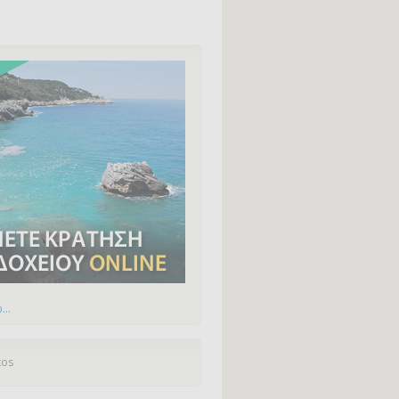
...
tos