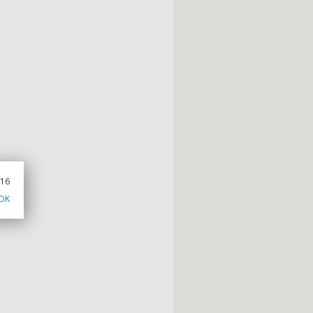
016
OK