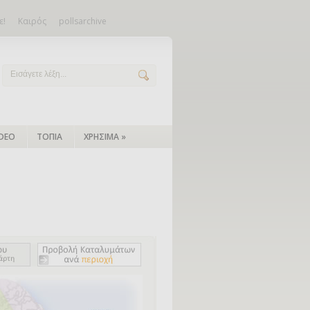
ε!
Καιρός
pollsarchive
IDEO
ΤΟΠΙΑ
ΧΡΗΣΙΜΑ
»