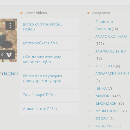
Latest Videos
Categories
Club(ακια) –
Bίντεο κλιπ του Νοτίου
Bar(ακια)
(10)
Πηλίου
ΑΝΑΤΟΛΙΚΟ ΠΗΛΙΟ
Βίντεο Λαύκος Πήλιο
(172)
ΑΝΑΦΟΡΕΣ ΤΥΠΟΥ
Οδοιπορικό στον Αγιο
(12)
Λαυρέντιο Πήλιο
ΑΞΙΟΘΕΑΤΑ
(6)
om
lagdaris
ΑΠΟΔΡΑΣΕΙΣ ΜΕ 4×4
Βίντεο από το γραφικό
ψαροχώρι Kατηγιώργη
(3)
ΓΕΝΙΚΑ
(7)
To … “κρυφό” Πήλιο
ΔΙΑΜΟΝΗ
(466)
ΔΙΑΣΚΕΔΑΣΗ
(37)
Διακοπές στο Πήλιο
ΔΥΤΙΚΟ ΠΗΛΙΟ
(85)
ΙΣΤΟΡΙΑ
(5)
ΚΑΤΑΔΥΣΕΙΣ
(5)