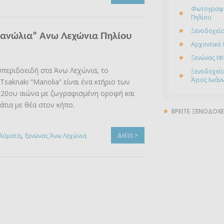
Φωτογραφί
Πηλίου
Ξενοδοχείο
Μανώλια” Ανω Λεχώνια Πηλίου
Αρχοντικό
Ξενώνας ΙΦ
περιδοειδή στα Άνω Λεχώνια, το
Ξενοδοχείο
Άγιος Ιωάν
Tsaknaki ”Manolia” είναι ένα κτήριο των
 20ου αιώνα με ζωγραφισμένη οροφή και
τια με θέα στον κήπο.
ΒΡΕΙΤΕ ΞΕΝΟΔΟΧΕ
,
Δείτε >
αλύματα
ξενώνας Άνω Λεχώνια