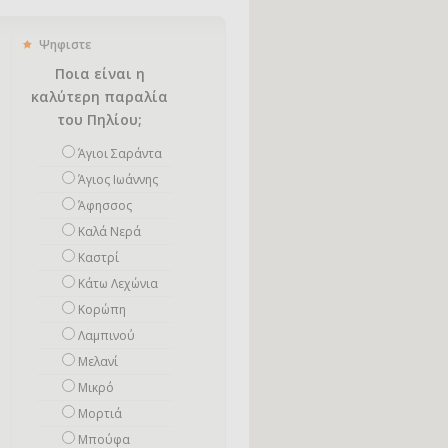
Ψηφιστε
Ποια είναι η
καλύτερη παραλία
του Πηλίου;
Άγιοι Σαράντα
Άγιος Ιωάννης
Άφησσος
Καλά Νερά
Καστρί
Κάτω Λεχώνια
Κορώπη
Λαμπινού
Μελανί
Μικρό
Mορτιά
Μπούφα