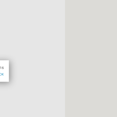
016
OK