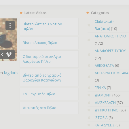
Latest Videos
Categories
Club(ακια) –
Bίντεο κλιπ του Νοτίου
Bar(ακια)
(10)
Πηλίου
ΑΝΑΤΟΛΙΚΟ ΠΗΛΙΟ
Βίντεο Λαύκος Πήλιο
(172)
ΑΝΑΦΟΡΕΣ ΤΥΠΟΥ
Οδοιπορικό στον Αγιο
(12)
Λαυρέντιο Πήλιο
ΑΞΙΟΘΕΑΤΑ
(6)
om
lagdaris
ΑΠΟΔΡΑΣΕΙΣ ΜΕ 4×4
Βίντεο από το γραφικό
ψαροχώρι Kατηγιώργη
(3)
ΓΕΝΙΚΑ
(7)
To … “κρυφό” Πήλιο
ΔΙΑΜΟΝΗ
(466)
ΔΙΑΣΚΕΔΑΣΗ
(37)
Διακοπές στο Πήλιο
ΔΥΤΙΚΟ ΠΗΛΙΟ
(85)
ΙΣΤΟΡΙΑ
(5)
ΚΑΤΑΔΥΣΕΙΣ
(5)