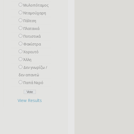
Μυλοπόταμος
Νταμούχαρη
Πάλτση
Πλατανιά
Ποτιστικά
Φακίστρα
Χορευτό
Άλλη
Δεν γνωρίζω /
δεν απαντώ
Παπά Νερό
View Results