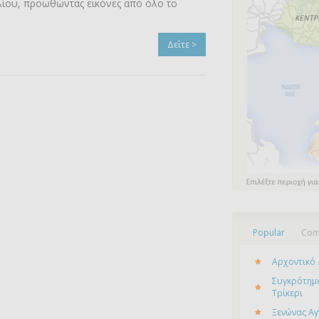
λίου, προωθώντας εικόνες από όλο το
Δείτε >
Popular
Com
Αρχοντικό 
Συγκρότημα
Τρίκερι
Ξενώνας Αγ