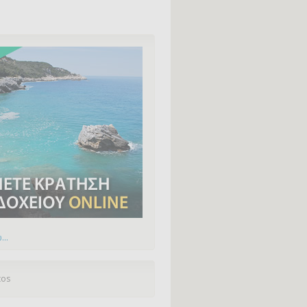
...
tos