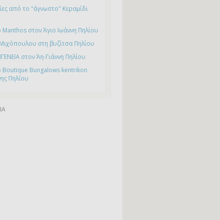
ες από το "άγνωστο" Κεραμίδι
 Manthos στον Άγιο Ιωάννη Πηλίου
 Μιχόπουλου στη βυζίτσα Πηλίου
ΙΓΕΝΕΙΑ στον Άη-Γιάννη Πηλίου
 Boutique Bungalows kentrikon
νης Πηλίου
ΙΑ