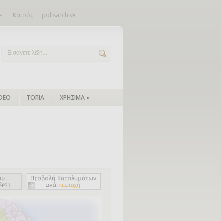
ε!
Καιρός
pollsarchive
IDEO
ΤΟΠΙΑ
ΧΡΗΣΙΜΑ
»