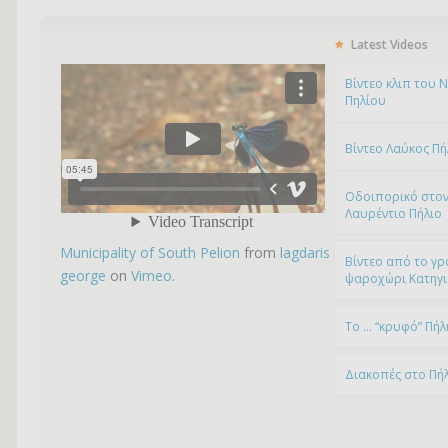
Latest Videos
Bίντεο κλιπ του 
Πηλίου
Βίντεο Λαύκος Πή
Οδοιπορικό στον
Λαυρέντιο Πήλιο
Municipality of South Pelion
from
lagdaris
Βίντεο από το γρ
george
on
Vimeo
.
ψαροχώρι Kατηγ
To … “κρυφό” Πήλ
Διακοπές στο Πή