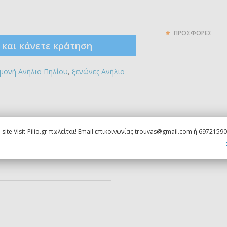
ΠΡΟΣΦΟΡΕΣ
ς και κάνετε κράτηση
αμονή Ανήλιο Πηλίου
,
ξενώνες Ανήλιο
quired)
 site Visit-Pilio.gr πωλείται! Email επικοινωνίας trouvas@gmail.com ή 6972159
 not be published) (required)