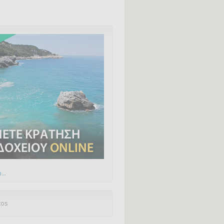
...
tos