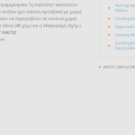
 “Διαμερίσματα Τη Καλλίστη” αποτελούν
Φωτογραφί
Πηλίου
ο Ανήλιο έχει εύκολη πρόσβαση με χωριά
ρούν να περιηγηθούν σε κοντινά χωριά
Ξενοδοχείο
 Χάνια (48 χλμ.) και η Μακρυράχη (3χλμ.).
Αρχοντικό
7 046732
Ξενώνας ΙΦ
com
Ξενοδοχείο
Άγιος Ιωάν
ΒΡΕΙΤΕ ΞΕΝΟΔΟΧΕ