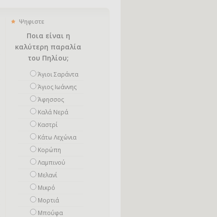
Ψηφιστε
Ποια είναι η
καλύτερη παραλία
του Πηλίου;
Άγιοι Σαράντα
Άγιος Ιωάννης
Άφησσος
Καλά Νερά
Καστρί
Κάτω Λεχώνια
Κορώπη
Λαμπινού
Μελανί
Μικρό
Mορτιά
Μπούφα