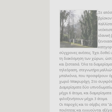
Σε απόσ
βρίσκον
Καλλίστ
νεόκτισ
ιδανική
ξενοιασ
κατηγορ
σύγχρονες ανέσεις. Έχει δοθεί 
τη διακόσμηση των χώρων, ώστ
και ζεστασιά. Όλα τα διαμερίσμ
τηλεόραση, στεγνωτήρα μαλλιών 
μπαλκόνια, που προσφέρουν όμ
χωριό Μακρυράχη. Στο συγκρότη
Διαμερίσματα δύο υπνοδωματί
μέχρι 6 άτομα, και διαμερίσματ
φιλοξενήσουν μέχρι 3 άτομα.
Οι παροχές και το σέρβις στα “
ποιότητας και εγγυούνται αξέχα