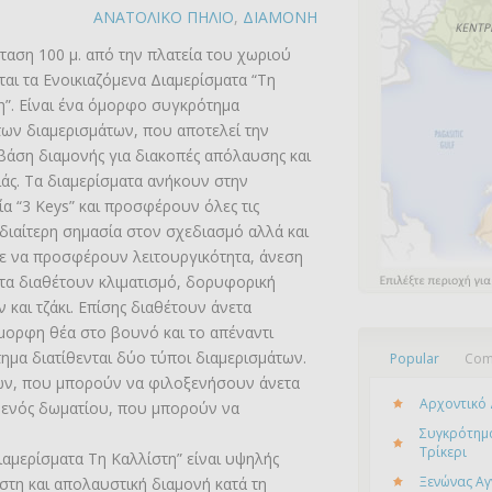
ΑΝΑΤΟΛΙΚΟ ΠΗΛΙΟ
,
ΔΙΑΜΟΝΗ
ταση 100 μ. από την πλατεία του χωριού
ται τα Ενοικιαζόμενα Διαμερίσματα “Τη
η”. Είναι ένα όμορφο συγκρότημα
των διαμερισμάτων, που αποτελεί την
 βάση διαμονής για διακοπές απόλαυσης και
ιάς. Τα διαμερίσματα ανήκουν στην
ία “3 Keys” και προσφέρουν όλες τις
ιδιαίτερη σημασία στον σχεδιασμό αλλά και
ε να προσφέρουν λειτουργικότητα, άνεση
ατα διαθέτουν κλιματισμό, δορυφορική
και τζάκι. Επίσης διαθέτουν άνετα
ορφη θέα στο βουνό και το απέναντι
μα διατίθενται δύο τύποι διαμερισμάτων.
Popular
Com
ων, που μπορούν να φιλοξενήσουν άνετα
Αρχοντικό 
α ενός δωματίου, που μπορούν να
Συγκρότημα
Τρίκερι
Διαμερίσματα Τη Καλλίστη” είναι υψηλής
Ξενώνας Αγ
στη και απολαυστική διαμονή κατά τη