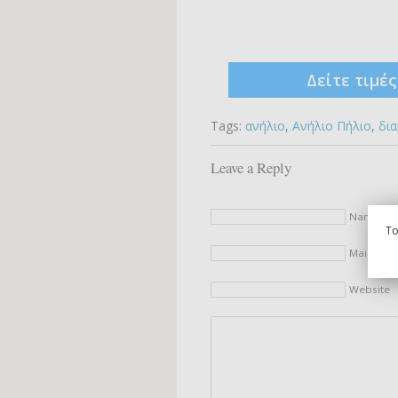
Δείτε τιμέ
Tags:
ανήλιο
,
Ανήλιο Πήλιο
,
δι
Leave a Reply
Name (re
To
Mail (will
Website