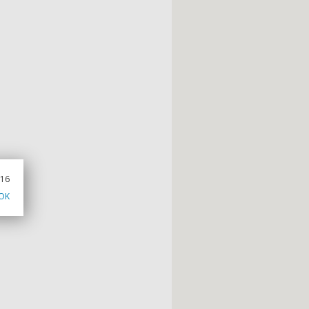
016
OK