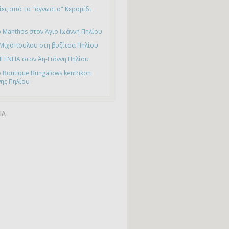
ες από το "άγνωστο" Κεραμίδι
 Manthos στον Άγιο Ιωάννη Πηλίου
 Μιχόπουλου στη βυζίτσα Πηλίου
ΙΓΕΝΕΙΑ στον Άη-Γιάννη Πηλίου
 Boutique Bungalows kentrikon
νης Πηλίου
ΙΑ