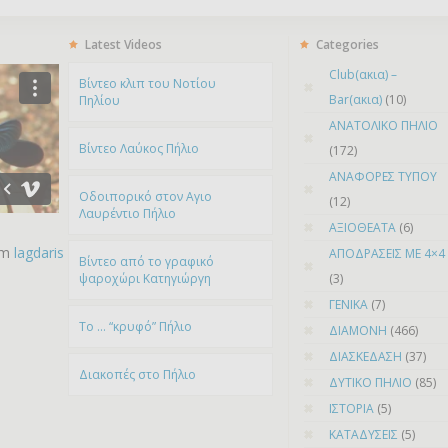
Latest Videos
Categories
Club(ακια) –
Bίντεο κλιπ του Νοτίου
Bar(ακια)
(10)
Πηλίου
ΑΝΑΤΟΛΙΚΟ ΠΗΛΙΟ
Βίντεο Λαύκος Πήλιο
(172)
ΑΝΑΦΟΡΕΣ ΤΥΠΟΥ
Οδοιπορικό στον Αγιο
(12)
Λαυρέντιο Πήλιο
ΑΞΙΟΘΕΑΤΑ
(6)
om
lagdaris
ΑΠΟΔΡΑΣΕΙΣ ΜΕ 4×4
Βίντεο από το γραφικό
ψαροχώρι Kατηγιώργη
(3)
ΓΕΝΙΚΑ
(7)
To … “κρυφό” Πήλιο
ΔΙΑΜΟΝΗ
(466)
ΔΙΑΣΚΕΔΑΣΗ
(37)
Διακοπές στο Πήλιο
ΔΥΤΙΚΟ ΠΗΛΙΟ
(85)
ΙΣΤΟΡΙΑ
(5)
ΚΑΤΑΔΥΣΕΙΣ
(5)