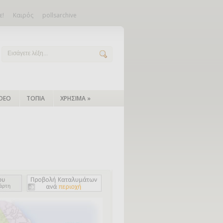
ε!
Καιρός
pollsarchive
IDEO
ΤΟΠΙΑ
ΧΡΗΣΙΜΑ
»