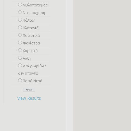
Μυλοπόταμος
Νταμούχαρη
Πάλτση
Πλατανιά
Ποτιστικά
Φακίστρα
Χορευτό
Άλλη
Δεν γνωρίζω /
δεν απαντώ
Παπά Νερό
View Results