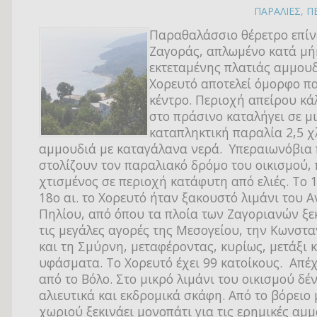
ΠΑΡΑΛΙΕΣ
,
Π
Παραθαλάσσιο θέρετρο επίν
Ζαγοράς, απλωμένο κατά μή
εκτεταμένης πλατιάς αμμουδ
Χορευτό αποτελεί όμορφο π
κέντρο. Περιοχή απείρου κά
στο πράσινο καταλήγει σε μ
καταπληκτική παραλία 2,5 χ
αμμουδιά με καταγάλανα νερά. Υπεραιωνόβια
στολίζουν τον παραλιακό δρόμο του οικισμού, 
χτισμένος σε περιοχή κατάφυτη από ελιές. Tο 1
18ο αι. το Xορευτό ήταν ξακουστό λιμάνι του 
Πηλίου, από όπου τα πλοία των Ζαγοριανών ξε
τις μεγάλες αγορές της Μεσογείου, την Κωνστ
και τη Σμύρνη, μεταφέροντας, κυρίως, μετάξι 
υφάσματα. Tο Χορευτό έχει 99 κατοίκους. Aπέχ
από το Bόλο. Στο μικρό λιμάνι του οικισμού δέ
αλιευτικά και εκδρομικά σκάφη. Από το βόρειο
χωριού ξεκινάει μονοπάτι για τις ερημικές αμ