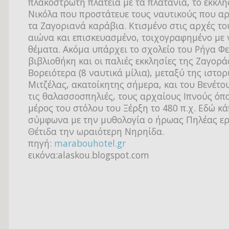
πλακόστρωτη πλατεία με τα πλατάνια, το εκκλησ
Νικόλα που προστάτευε τους ναυτικούς που αρ
τα Ζαγοριανά καράβια. Κτισμένο στις αρχές το
αιώνα και επισκευασμένο, τοιχογραφημένο με 
θέματα. Ακόμα υπάρχει το σχολείο του Ρήγα Φε
βιβλιοθήκη και οι παλιές εκκλησίες της Ζαγορά
Βορειότερα (8 ναυτικά μίλια), μεταξύ της ιστο
Μιτζέλας, ακατοίκητης σήμερα, και του Βενέτο
τις θαλασσοσπηλιές, τους αρχαίους Ιπνούς ό
μέρος του στόλου του Ξέρξη το 480 π.χ. Εδώ κ
σύμφωνα με την μυθολογία ο ήρωας Πηλέας ερ
Θέτιδα την ωραιότερη Νηρηίδα.
πηγή:
marabouhotel.gr
εικόνα:alaskou.blogspot.com