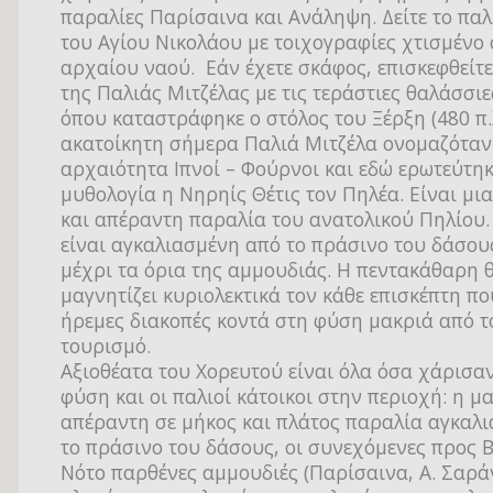
παραλίες Παρίσαινα και Ανάληψη. Δείτε το παλ
του Αγίου Νικολάου με τοιχογραφίες χτισμένο 
αρχαίου ναού. Εάν έχετε σκάφος, επισκεφθείτε
της Παλιάς Μιτζέλας με τις τεράστιες θαλάσσιε
όπου καταστράφηκε ο στόλος του Ξέρξη (480 π.Χ
ακατοίκητη σήμερα Παλιά Μιτζέλα ονομαζόταν
αρχαιότητα Ιπνοί – Φούρνοι και εδώ ερωτεύτηκ
μυθολογία η Νηρηίς Θέτις τον Πηλέα. Είναι μι
και απέραντη παραλία του ανατολικού Πηλίου.
είναι αγκαλιασμένη από το πράσινο του δάσου
μέχρι τα όρια της αμμουδιάς. Η πεντακάθαρη
μαγνητίζει κυριολεκτικά τον κάθε επισκέπτη πο
ήρεμες διακοπές κοντά στη φύση μακριά από τ
τουρισμό.
Αξιοθέατα του Χορευτού είναι όλα όσα χάρισα
φύση και οι παλιοί κάτοικοι στην περιοχή: η μ
απέραντη σε μήκος και πλάτος παραλία αγκαλ
το πράσινο του δάσους, οι συνεχόμενες προς 
Νότο παρθένες αμμουδιές (Παρίσαινα, Α. Σαράντ