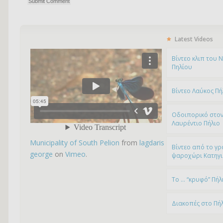
Latest Videos
Bίντεο κλιπ του 
Πηλίου
Βίντεο Λαύκος Πή
Οδοιπορικό στον
Λαυρέντιο Πήλιο
Municipality of South Pelion
from
lagdaris
Βίντεο από το γρ
george
on
Vimeo
.
ψαροχώρι Kατηγ
To … “κρυφό” Πήλ
Διακοπές στο Πή