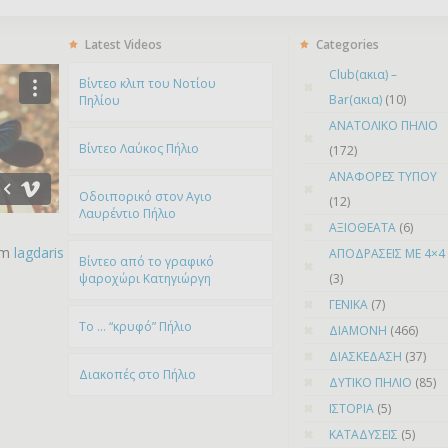
Latest Videos
Categories
Club(ακια) –
Bίντεο κλιπ του Νοτίου
Bar(ακια)
(10)
Πηλίου
ΑΝΑΤΟΛΙΚΟ ΠΗΛΙΟ
Βίντεο Λαύκος Πήλιο
(172)
ΑΝΑΦΟΡΕΣ ΤΥΠΟΥ
Οδοιπορικό στον Αγιο
(12)
Λαυρέντιο Πήλιο
ΑΞΙΟΘΕΑΤΑ
(6)
om
lagdaris
ΑΠΟΔΡΑΣΕΙΣ ΜΕ 4×4
Βίντεο από το γραφικό
ψαροχώρι Kατηγιώργη
(3)
ΓΕΝΙΚΑ
(7)
To … “κρυφό” Πήλιο
ΔΙΑΜΟΝΗ
(466)
ΔΙΑΣΚΕΔΑΣΗ
(37)
Διακοπές στο Πήλιο
ΔΥΤΙΚΟ ΠΗΛΙΟ
(85)
ΙΣΤΟΡΙΑ
(5)
ΚΑΤΑΔΥΣΕΙΣ
(5)