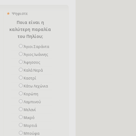
Ψηφιστε
Ποια είναι η
καλύτερη παραλία
του Πηλίου;
Άγιοι Σαράντα
Άγιος Ιωάννης
Άφησσος
Καλά Νερά
Καστρί
Κάτω Λεχώνια
Κορώπη
Λαμπινού
Μελανί
Μικρό
Mορτιά
Μπούφα