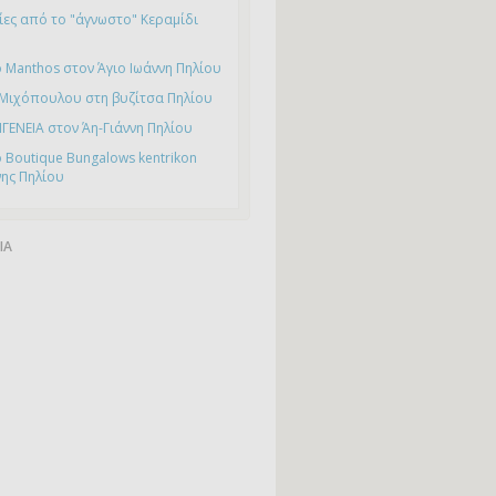
ες από το "άγνωστο" Κεραμίδι
 Manthos στον Άγιο Ιωάννη Πηλίου
 Μιχόπουλου στη βυζίτσα Πηλίου
ΙΓΕΝΕΙΑ στον Άη-Γιάννη Πηλίου
 Boutique Bungalows kentrikon
νης Πηλίου
ΙΑ