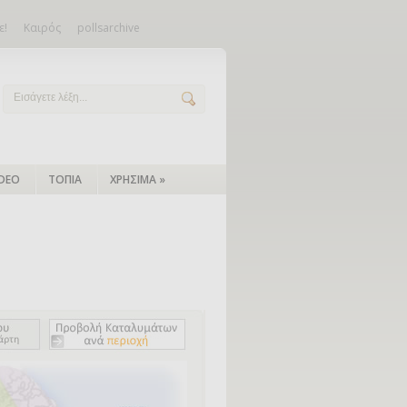
ε!
Καιρός
pollsarchive
IDEO
ΤΟΠΙΑ
ΧΡΗΣΙΜΑ
»