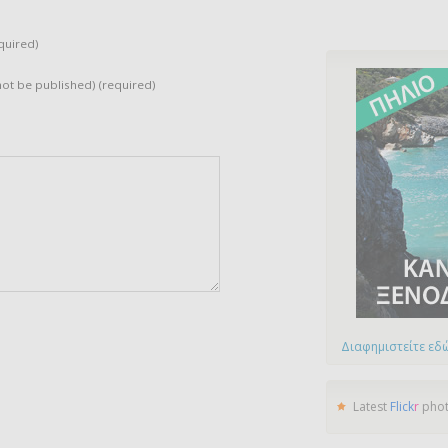
quired)
 not be published) (required)
Διαφημιστείτε εδώ
Latest
Flick
r
pho