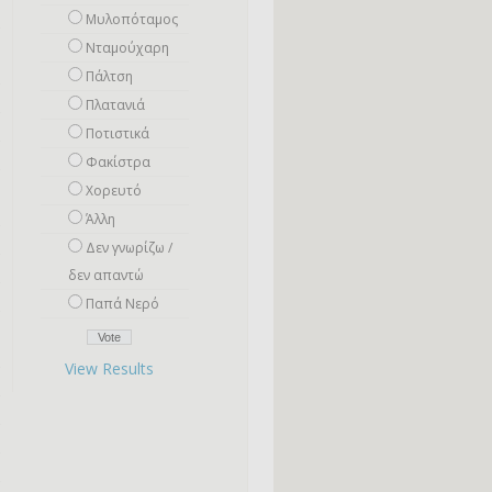
Μυλοπόταμος
Νταμούχαρη
Πάλτση
Πλατανιά
Ποτιστικά
Φακίστρα
Χορευτό
Άλλη
Δεν γνωρίζω /
δεν απαντώ
Παπά Νερό
View Results