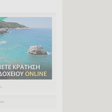
...
tos