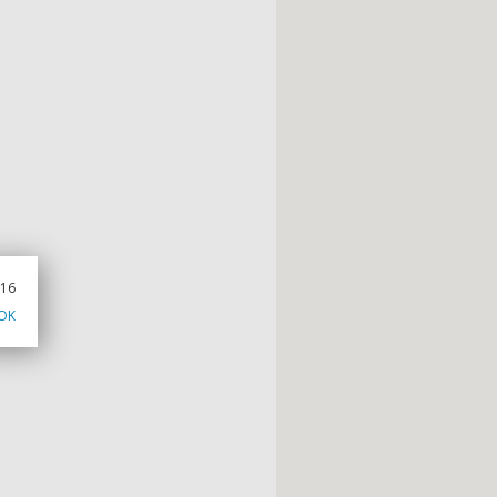
016
OK