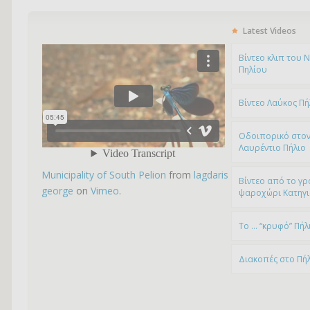
Latest Videos
Bίντεο κλιπ του 
Πηλίου
Βίντεο Λαύκος Πή
Οδοιπορικό στον
Λαυρέντιο Πήλιο
Municipality of South Pelion
from
lagdaris
Βίντεο από το γρ
george
on
Vimeo
.
ψαροχώρι Kατηγ
To … “κρυφό” Πήλ
Διακοπές στο Πή