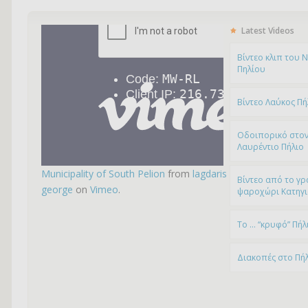
Latest Videos
Bίντεο κλιπ του 
Πηλίου
Βίντεο Λαύκος Πή
Οδοιπορικό στον
Λαυρέντιο Πήλιο
Municipality of South Pelion
from
lagdaris
Βίντεο από το γρ
george
on
Vimeo
.
ψαροχώρι Kατηγ
To … “κρυφό” Πήλ
Διακοπές στο Πή