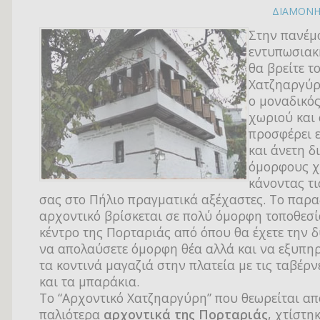
ΔΙΑΜΟΝ
Στην πανέμ
εντυπωσιακ
θα βρείτε τ
Χατζηαργύρ
ο μοναδικό
χωριού και
προσφέρει 
και άνετη δ
όμορφους χ
κάνοντας τι
σας στο Πήλιο πραγματικά αξέχαστες. Το παρ
αρχοντικό βρίσκεται σε πολύ όμορφη τοποθεσί
κέντρο της Πορταριάς από όπου θα έχετε την 
να απολαύσετε όμορφη θέα αλλά και να εξυπηρ
τα κοντινά μαγαζιά στην πλατεία με τις ταβέρνε
και τα μπαράκια.
Το “Αρχοντικό Χατζηαργύρη” που θεωρείται απ
παλιότερα
αρχοντικά της Πορταριάς
, χτίστη