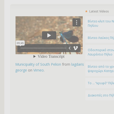
Latest Videos
Bίντεο κλιπ του 
Πηλίου
Βίντεο Λαύκος Πή
Οδοιπορικό στον
Λαυρέντιο Πήλιο
Municipality of South Pelion
from
lagdaris
Βίντεο από το γρ
george
on
Vimeo
.
ψαροχώρι Kατηγ
To … “κρυφό” Πήλ
Διακοπές στο Πή