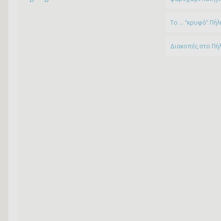
To … “κρυφό” Πήλ
Διακοπές στο Πή