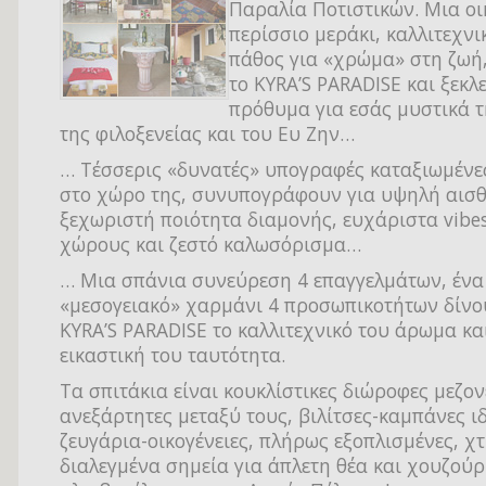
Παραλία Ποτιστικών. Μια οι
περίσσιο μεράκι, καλλιτεχνι
πάθος για «χρώμα» στη ζωή,
το KYRA’S PARADISE και ξεκλ
πρόθυμα για εσάς μυστικά τ
της φιλοξενείας και του Ευ Ζην…
… Τέσσερις «δυνατές» υπογραφές καταξιωμένε
στο χώρο της, συνυπογράφουν για υψηλή αισθ
ξεχωριστή ποιότητα διαμονής, ευχάριστα vibe
χώρους και ζεστό καλωσόρισμα…
… Μια σπάνια συνεύρεση 4 επαγγελμάτων, ένα
«μεσογειακό» χαρμάνι 4 προσωπικοτήτων δίνο
KYRA’S PARADISE το καλλιτεχνικό του άρωμα κα
εικαστική του ταυτότητα.
Τα σπιτάκια είναι κουκλίστικες διώροφες μεζον
ανεξάρτητες μεταξύ τους, βιλίτσες-καμπάνες ιδ
ζευγάρια-οικογένειες, πλήρως εξοπλισμένες, χτ
διαλεγμένα σημεία για άπλετη θέα και χουζούρ