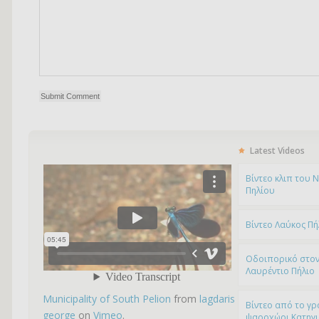
Latest Videos
Bίντεο κλιπ του 
Πηλίου
Βίντεο Λαύκος Πή
Οδοιπορικό στον
Λαυρέντιο Πήλιο
Municipality of South Pelion
from
lagdaris
Βίντεο από το γρ
george
on
Vimeo
.
ψαροχώρι Kατηγ