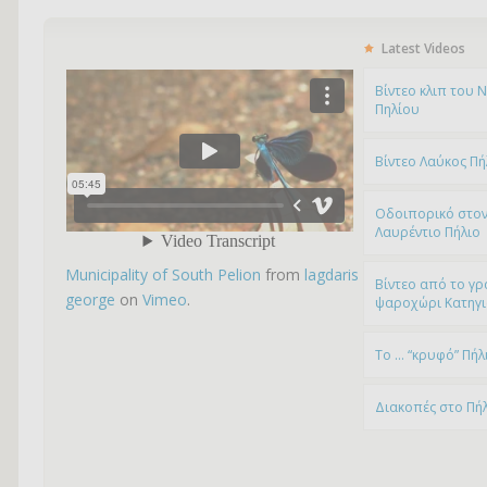
Latest Videos
Bίντεο κλιπ του 
Πηλίου
Βίντεο Λαύκος Πή
Οδοιπορικό στον
Λαυρέντιο Πήλιο
Municipality of South Pelion
from
lagdaris
Βίντεο από το γρ
george
on
Vimeo
.
ψαροχώρι Kατηγ
To … “κρυφό” Πήλ
Διακοπές στο Πή