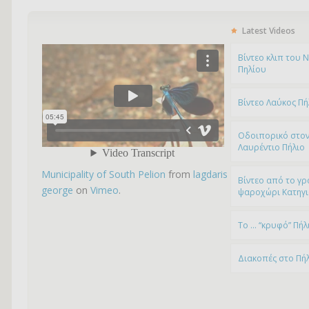
Latest Videos
Bίντεο κλιπ του 
Πηλίου
Βίντεο Λαύκος Πή
Οδοιπορικό στον
Λαυρέντιο Πήλιο
Municipality of South Pelion
from
lagdaris
Βίντεο από το γρ
george
on
Vimeo
.
ψαροχώρι Kατηγ
To … “κρυφό” Πήλ
Διακοπές στο Πή