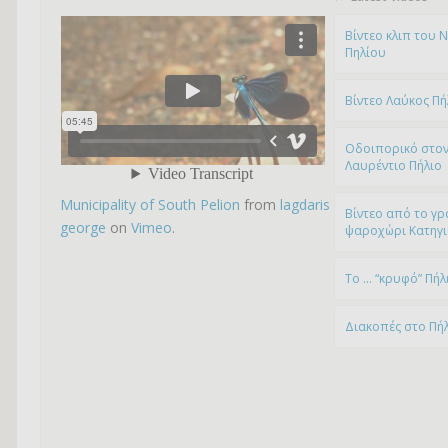
Bίντεο κλιπ του 
Πηλίου
Βίντεο Λαύκος Πή
Οδοιπορικό στον
Λαυρέντιο Πήλιο
Municipality of South Pelion
from
lagdaris
Βίντεο από το γρ
george
on
Vimeo
.
ψαροχώρι Kατηγ
To … “κρυφό” Πήλ
Διακοπές στο Πή