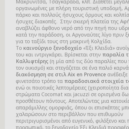
Μακρυνίτσα, Τσαγκαράδα, κλπ. Διαθέτει μεγάλε
οργανωμένες με πλήρη τουριστική υποδομή, Α
πάρκο και πολλούς ήσυχους όρμους και κολπίσ
ήσυχες διακοπές. Στην σκιερή πλατεία της Α
αναβλύζει άφθονο νερό από την πηγή που υδρ
κατά την παράδοση, οι Αργοναύτες λίγο πριν 
για το ταξίδι τους στη μακρινή Κολχίδα.
Το
καινούργιο ξενοδοχείο
«Έξι Κλειδιά» ανοίγ
του και ιντριγκάρει. Βρίσκεται στην
παραλία τ
Καλλιφτέρης
(η μία από τις δύο παραλίες που
τον οικισμό) και στεγάζεται σε ένα παλιό καρνά
διακόσμηση σε στιλ Aix en Provence
ανέδειξε
φινετσάτο τρόπο τα
παραδοσιακά στοιχεία τ
ενώ οι ποιοτικές λεπτομέρειες (χειροποίητα δι
στρώματα Cocomat και jacuzzi σε ορισμένα δω
προσθέτουν πόντους. Αποτελώντας μια κατοικί
απαράμιλλης ομορφιάς, όπου οι επισκέπτες μ
χαλαρώσουν στο περιβάλλον που επιθυμούν
περιτριγυρισμένοι από ευγενικό, φιλόξενο και
προσωπικό, το ξενοδοχείο Έξι Κλειδιά προσφέρ