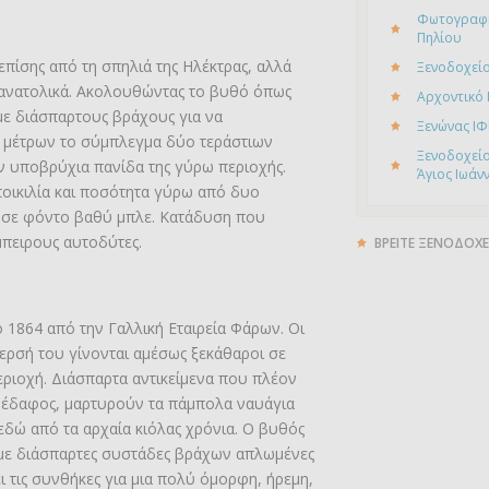
Φωτογραφί
Πηλίου
επίσης από τη σπηλιά της Ηλέκτρας, αλλά
Ξενοδοχείο
οανατολικά. Ακολουθώντας το βυθό όπως
Αρχοντικό
με διάσπαρτους βράχους για να
Ξενώνας ΙΦ
 μέτρων το σύμπλεγμα δύο τεράστιων
Ξενοδοχείο
ν υποβρύχια πανίδα της γύρω περιοχής.
Άγιος Ιωάν
ποικιλία και ποσότητα γύρω από δυο
ς σε φόντο βαθύ μπλε. Κατάδυση που
μπειρους αυτοδύτες.
ΒΡΕΙΤΕ ΞΕΝΟΔΟΧΕ
ο 1864 από την Γαλλική Εταιρεία Φάρων. Οι
ερσή του γίνονται αμέσως ξεκάθαροι σε
ριοχή. Διάσπαρτα αντικείμενα που πλέον
ς έδαφος, μαρτυρούν τα πάμπολα ναυάγια
εδώ από τα αρχαία κιόλας χρόνια. Ο βυθός
 με διάσπαρτες συστάδες βράχων απλωμένες
 τις συνθήκες για μια πολύ όμορφη, ήρεμη,