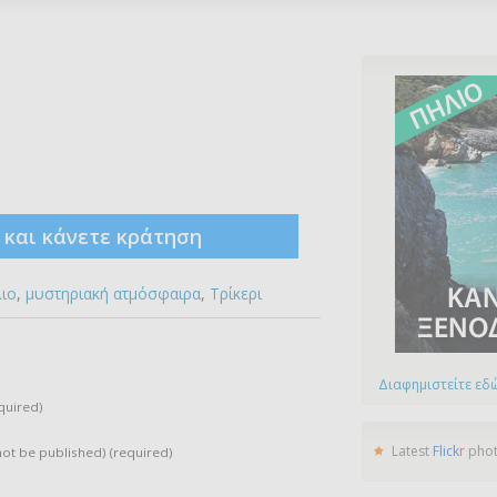
ς και κάνετε κράτηση
λιο
,
μυστηριακή ατμόσφαιρα
,
Τρίκερι
Διαφημιστείτε εδώ
quired)
Latest
Flick
r
pho
 not be published) (required)