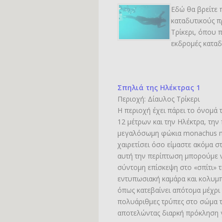
Εδώ θα βρείτε 
καταδυτικούς 
Τρίκερι, όπου 
εκδρομές κατα
Καταδυτικά αξιοθ
Σπηλιά της Ηλέκτρας 1
Περιοχή: Δίαυλος Τρίκερι
Η περιοχή έχει πάρει το όνομά 
12 μέτρων και την Ηλέκτρα, την
μεγαλόσωμη φώκια monachus mo
χαιρετίσει όσο είμαστε ακόμα στ
αυτή την περίπτωση μπορούμε ν
σύντομη επίσκεψη στο «σπίτι» τ
εντυπωσιακή καμάρα και κολυμ
όπως κατεβαίνει απότομα μέχρι 
πολυάριθμες τρύπες στο σώμα 
αποτελώντας διαρκή πρόκληση γι