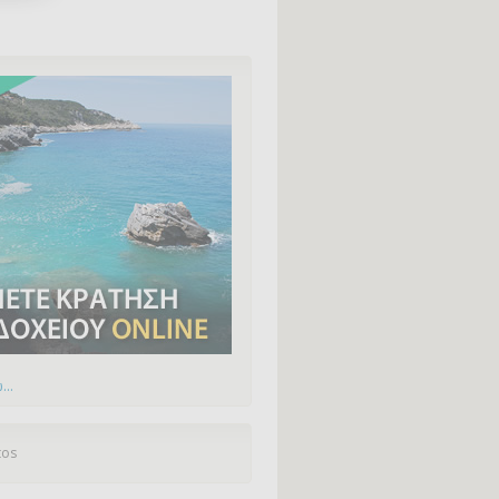
...
tos