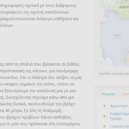
πληροφορίες σχετικά με τους διάφορους
προορισμούς της σχολής καταδύσεων
πραγματοποιούνται διάφορα μαθήματα και
δύσεων.
έατα στο Πήλιο
της από τη σπηλιά που βρίσκεται σε βάθος
 περιστασιακή της κάτοικο, μια πανέμορφη
nachus. Εάν η Ηλέκτρα δεν ανέβει να μας
ο σκάφος σημαίνει ότι λείπει, οπότε σε
α ξεκινήσουμε την κατάδυσή μας με μια
Popular
Com
ης. Συνεχίζοντας περνάμε κάτω από μια
πώντας δυτικά, ακολουθούμε τον βράχο
Αρχοντικό 
τα 40 μέτρα. Σε όλη τη διαδρομή,
Συγκρότημα
του βράχου κρύβουν πάντα εκπλήξεις
Τρίκερι
α το μάτι που αρέσκεται στη λεπτομέρεια.
Ξενώνας Αγ