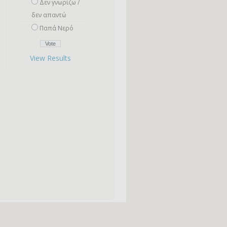
Δεν γνωρίζω /
δεν απαντώ
Παπά Νερό
View Results