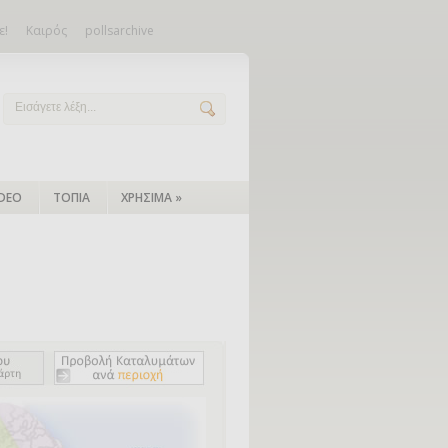
ε!
Καιρός
pollsarchive
IDEO
ΤΟΠΙΑ
ΧΡΗΣΙΜΑ
»