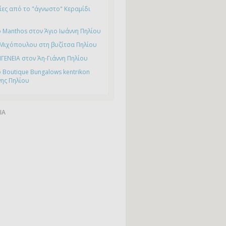
ες από το "άγνωστο" Κεραμίδι
 Manthos στον Άγιο Ιωάννη Πηλίου
 Μιχόπουλου στη βυζίτσα Πηλίου
ΙΓΕΝΕΙΑ στον Άη-Γιάννη Πηλίου
 Boutique Bungalows kentrikon
νης Πηλίου
ΙΑ