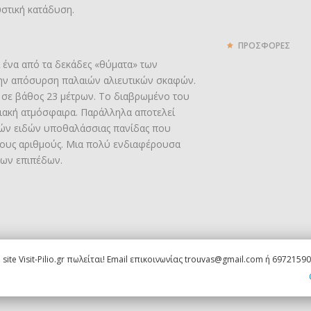
στική κατάδυση.
ΠΡΟΣΦΟΡΕΣ
ι ένα από τα δεκάδες «θύματα» των
ην απόσυρση παλαιών αλιευτικών σκαφών.
ο σε βάθος 23 μέτρων. Το διαβρωμένο του
ιακή ατμόσφαιρα. Παράλληλα αποτελεί
λών ειδών υποθαλάσσιας πανίδας που
ους αριθμούς. Μια πολύ ενδιαφέρουσα
των επιπέδων.
 site Visit-Pilio.gr πωλείται! Email επικοινωνίας trouvas@gmail.com ή 6972159