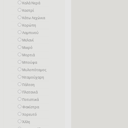
Καλά Νερά
Καστρί
Κάτω Λεχώνια
Κορώπη
Λαμπινού
Μελανί
Μικρό
Mορτιά
Μπούφα
Μυλοπόταμος
Νταμούχαρη
Πάλτση
Πλατανιά
Ποτιστικά
Φακίστρα
Χορευτό
Άλλη