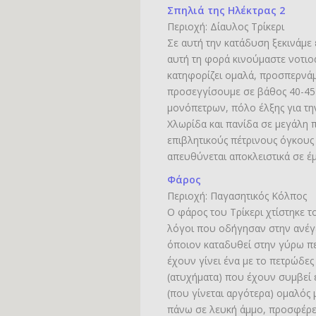
Σπηλιά της Ηλέκτρας 2
Περιοχή: Δίαυλος Τρίκερι
Σε αυτή την κατάδυση ξεκινάμε 
αυτή τη φορά κινούμαστε νοτι
κατηφορίζει ομαλά, προσπερνά
προσεγγίσουμε σε βάθος 40-45
μονόπετρων, πόλο έλξης για τη
Χλωρίδα και πανίδα σε μεγάλη 
επιβλητικούς πέτρινους όγκου
απευθύνεται αποκλειστικά σε έ
Φάρος
Περιοχή: Παγασητικός Κόλπος
Ο φάρος του Τρίκερι χτίστηκε τ
λόγοι που οδήγησαν στην ανέγ
όποιον καταδυθεί στην γύρω πε
έχουν γίνει ένα με το πετρώδε
(ατυχήματα) που έχουν συμβεί 
(που γίνεται αργότερα) ομαλός
πάνω σε λευκή άμμο, προσφέρει