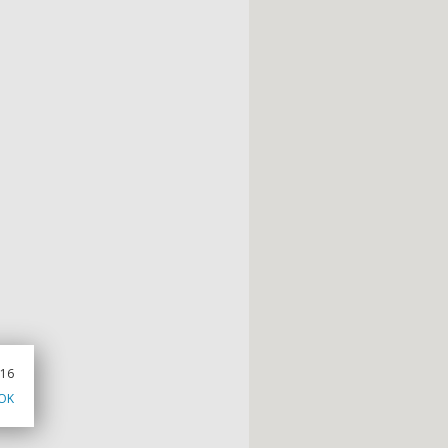
016
OK