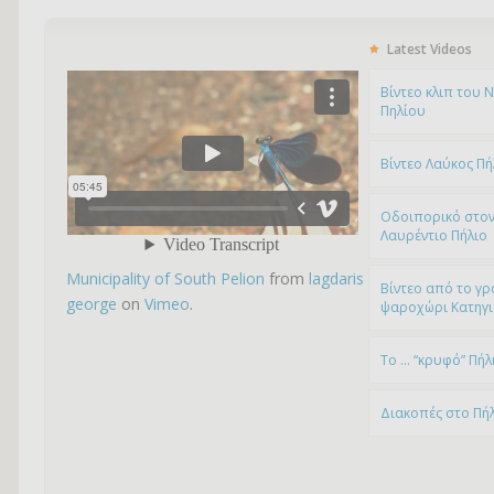
Latest Videos
Bίντεο κλιπ του 
Πηλίου
Βίντεο Λαύκος Πή
Οδοιπορικό στον
Λαυρέντιο Πήλιο
Municipality of South Pelion
from
lagdaris
Βίντεο από το γρ
george
on
Vimeo
.
ψαροχώρι Kατηγ
To … “κρυφό” Πήλ
Διακοπές στο Πή