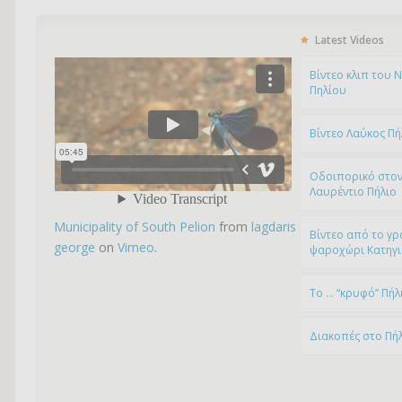
Latest Videos
Bίντεο κλιπ του 
Πηλίου
Βίντεο Λαύκος Πή
Οδοιπορικό στον
Λαυρέντιο Πήλιο
Municipality of South Pelion
from
lagdaris
Βίντεο από το γρ
george
on
Vimeo
.
ψαροχώρι Kατηγ
To … “κρυφό” Πήλ
Διακοπές στο Πή