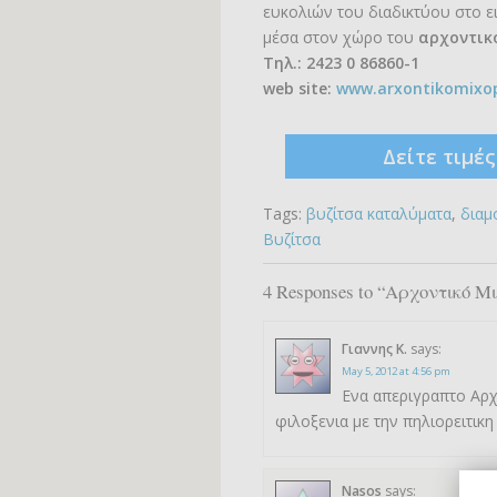
ευκολιών του διαδικτύου στο 
μέσα στον χώρο του
αρχοντικ
Τηλ.: 2423 0 86860-1
web site:
www.arxontikomixop
Δείτε τιμέ
Tags:
βυζίτσα καταλύματα
,
διαμ
Βυζίτσα
4 Responses to “Αρχοντικό Μ
Γιαννης Κ.
says:
May 5, 2012 at 4:56 pm
Ενα απεριγραπτο Αρχ
φιλοξενια με την πηλιορειτικη
Nasos
says: