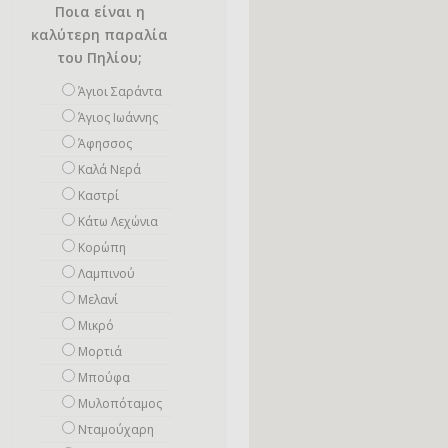
Ποια είναι η
καλύτερη παραλία
του Πηλίου;
Άγιοι Σαράντα
Άγιος Ιωάννης
Άφησσος
Καλά Νερά
Καστρί
Κάτω Λεχώνια
Κορώπη
Λαμπινού
Μελανί
Μικρό
Mορτιά
Μπούφα
Μυλοπόταμος
Νταμούχαρη