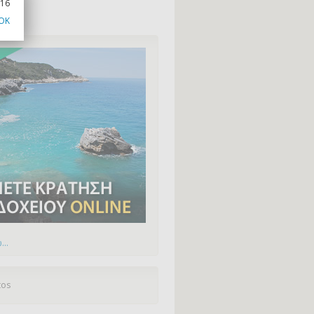
016
OK
...
tos