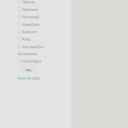
Πάλτση
Πλατανιά
Ποτιστικά
Φακίστρα
Χορευτό
Άλλη
Δεν γνωρίζω /
δεν απαντώ
Παπά Νερό
View Results