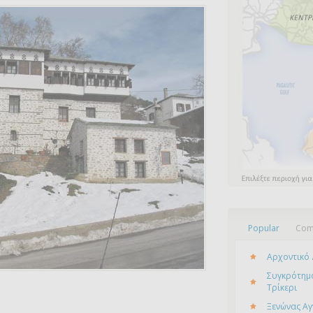
Popular
Com
Αρχοντικό 
Συγκρότημα
Τρίκερι
Ξενώνας Αγ