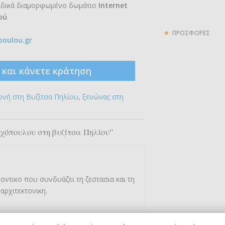
ειδικά διαμορφωμένο δωμάτιο
Internet
ού
.
ΠΡΟΣΦΟΡΕΣ
oulou.gr
ς και κάνετε κράτηση
ονή στη Βυζίτσα Πηλίου
,
ξενώνας στη
ιχόπουλου στη βυζίτσα Πηλίου”
οντικο που συνδυάζει τη ζεστασια και τη
 αρχιτεκτονικη.