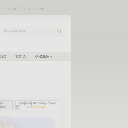
ε!
Καιρός
pollsarchive
IDEO
ΤΟΠΙΑ
ΧΡΗΣΙΜΑ
»