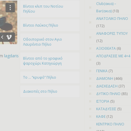
Club(ακια) –
Bίντεο κλιπ του Νοτίου
Bar(ακια)
(10)
Πηλίου
ΑΝΑΤΟΛΙΚΟ ΠΗΛΙΟ
Βίντεο Λαύκος Πήλιο
(172)
ΑΝΑΦΟΡΕΣ ΤΥΠΟΥ
Οδοιπορικό στον Αγιο
(12)
Λαυρέντιο Πήλιο
ΑΞΙΟΘΕΑΤΑ
(6)
om
lagdaris
ΑΠΟΔΡΑΣΕΙΣ ΜΕ 4×4
Βίντεο από το γραφικό
ψαροχώρι Kατηγιώργη
(3)
ΓΕΝΙΚΑ
(7)
To … “κρυφό” Πήλιο
ΔΙΑΜΟΝΗ
(466)
ΔΙΑΣΚΕΔΑΣΗ
(37)
Διακοπές στο Πήλιο
ΔΥΤΙΚΟ ΠΗΛΙΟ
(85)
ΙΣΤΟΡΙΑ
(5)
ΚΑΤΑΔΥΣΕΙΣ
(5)
ΚΑΦΕ
(12)
ΚΕΝΤΡΙΚΟ ΠΗΛΙΟ