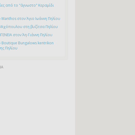
ες από το "άγνωστο" Κεραμίδι
 Manthos στον Άγιο Ιωάννη Πηλίου
 Μιχόπουλου στη βυζίτσα Πηλίου
ΙΓΕΝΕΙΑ στον Άη-Γιάννη Πηλίου
 Boutique Bungalows kentrikon
νης Πηλίου
ΙΑ