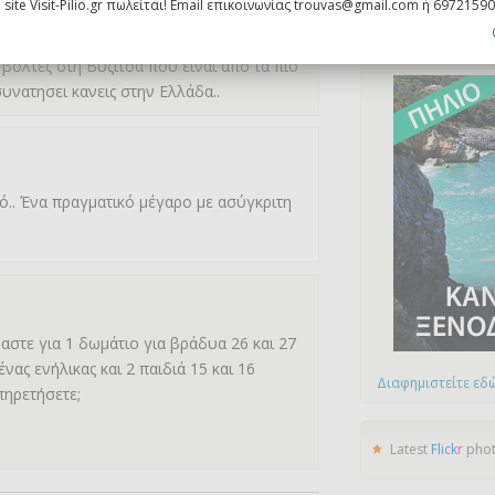
 site Visit-Pilio.gr πωλείται! Email επικοινωνίας trouvas@gmail.com ή 6972159
 ενα από τα καλυτερα Αρχοντικά του
 βόλτες στη Βυζίτσα που είναι απο τα πιο
υνατησει κανεις στην Ελλάδα..
ό.. Ένα πραγματικό μέγαρο με ασύγκριτη
αστε για 1 δωμάτιο για βράδυα 26 και 27
νας ενήλικας και 2 παιδιά 15 και 16
Διαφημιστείτε εδώ
πηρετήσετε;
Latest
Flick
r
pho