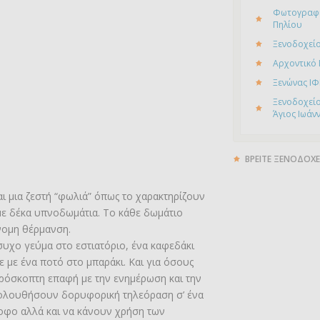
Φωτογραφί
Πηλίου
Ξενοδοχείο
Αρχοντικό
Ξενώνας ΙΦ
Ξενοδοχείο
Άγιος Ιωάν
ΒΡΕΙΤΕ ΞΕΝΟΔΟΧΕ
ι μια ζεστή “φωλιά” όπως το χαρακτηρίζουν
με δέκα υπνοδωμάτια. Το κάθε δωμάτιο
όνομη θέρμανση.
υχο γεύμα στο εστιατόριο, ένα καφεδάκι
 με ένα ποτό στο μπαράκι. Και για όσους
ρόσκοπτη επαφή με την ενημέρωση και την
ολουθήσουν δορυφορική τηλεόραση σ’ ένα
οφο αλλά και να κάνουν χρήση των