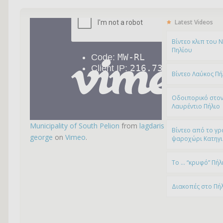
Latest Videos
Bίντεο κλιπ του 
Πηλίου
Βίντεο Λαύκος Πή
Οδοιπορικό στον
Λαυρέντιο Πήλιο
Municipality of South Pelion
from
lagdaris
Βίντεο από το γρ
george
on
Vimeo
.
ψαροχώρι Kατηγ
To … “κρυφό” Πήλ
Διακοπές στο Πή