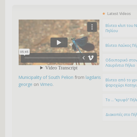
Latest Videos
Bίντεο κλιπ του 
Πηλίου
Βίντεο Λαύκος Πή
Οδοιπορικό στον
Λαυρέντιο Πήλιο
Municipality of South Pelion
from
lagdaris
Βίντεο από το γρ
george
on
Vimeo
.
ψαροχώρι Kατηγ
To … “κρυφό” Πήλ
Διακοπές στο Πή