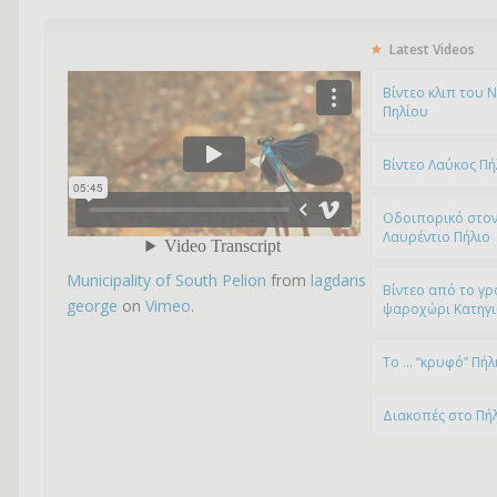
Latest Videos
Bίντεο κλιπ του 
Πηλίου
Βίντεο Λαύκος Πή
Οδοιπορικό στον
Λαυρέντιο Πήλιο
Municipality of South Pelion
from
lagdaris
Βίντεο από το γρ
george
on
Vimeo
.
ψαροχώρι Kατηγ
To … “κρυφό” Πήλ
Διακοπές στο Πή