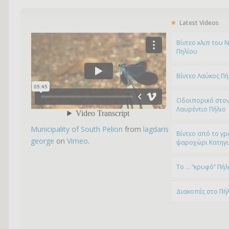
Latest Videos
Bίντεο κλιπ του 
Πηλίου
Βίντεο Λαύκος Πή
Οδοιπορικό στον
Λαυρέντιο Πήλιο
Municipality of South Pelion
from
lagdaris
Βίντεο από το γρ
george
on
Vimeo
.
ψαροχώρι Kατηγ
To … “κρυφό” Πήλ
Διακοπές στο Πή