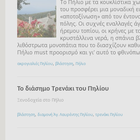
Το Πήλιο με τα κουκλίστικα χ
του προσφέρει μια μοναδική ε
«αποτοξίνωση» από τον έντον
πόλης. Οι συχνές εναλλαγές άγ
ήρεμου τοπίου, οι κρήνες με τ
κρυστάλλινα νερά, η σπάνια β
λιθόστρωτα μονοπάτια που το διασχίζουν καθι
Πήλιο must προορισμό και γι’ αυτό το φθινόπω
,
,
ακρογιαλιές Πηλίου
βλάστηση
Πήλιο
Το διάσημο Τρενάκι του Πηλίου
Ξενοδοχεία στο Πήλιο
,
,
βλάστηση
διαμονή Άγ. Λαυρέντης Πηλίου
τρενάκι Πηλίου