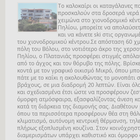
Το καλοκαίρι οι καταγάλανες π
προσκαλούν στα δροσερά νερά 
χειμώνα στο χιονοδρομικό κέν
Πηλίου, μπορείτε να απολαύσετ
και να κάνετε ski στις οργανωμ
του χιονοδρομικού κέντρου.Σε απόσταση 60 χμ
πόλη του Βόλου, στο νοτιότερο άκρο της χερσ
Πηλίου, ο Πλατανιάς προσφέρει στιγμές απόλ
από το άγχος και τον θόρυβο της πόλης. Βρίσκ
κοντά με τον γραφικό οικισμό Μικρό, όπου μπο
πάτε με το καΐκι η ακολουθώντας το μονοπάτι 
βράχους, σε μια διαδρομή 20 λεπτών. Είναι όλ
και σχεδιασμένα έτσι ώστε να προσφέρουν ζεσ
όμορφη ατμόσφαιρα, εξασφαλίζοντας άνεση κ
κατά τη διάρκεια της διαμονής σας. Διαθέτουν
όπου τα περισσότερα προσφέρουν θέα στη θά
κλιματισμό, αυτόνομη κεντρική θέρμανση, τηλ
πλήρως εξοπλισμένη κουζίνα. Στον κοινόχρησ
διαμερισμάτων υπάρχει καθιστικό και όμορφο c