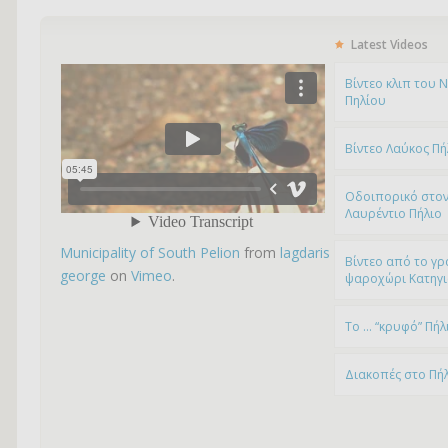
Latest Videos
Bίντεο κλιπ του 
Πηλίου
Βίντεο Λαύκος Πή
Οδοιπορικό στον
Λαυρέντιο Πήλιο
Municipality of South Pelion
from
lagdaris
Βίντεο από το γρ
george
on
Vimeo
.
ψαροχώρι Kατηγ
To … “κρυφό” Πήλ
Διακοπές στο Πή