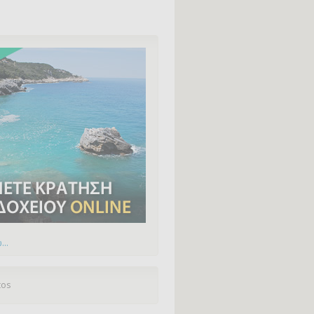
...
tos