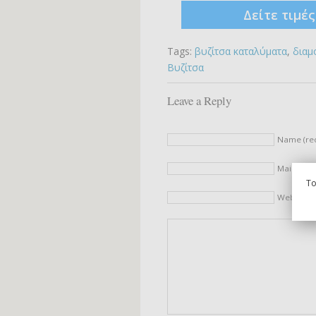
Δείτε τιμέ
Tags:
βυζίτσα καταλύματα
,
διαμ
Βυζίτσα
Leave a Reply
Name (re
Mail (will
To
Website