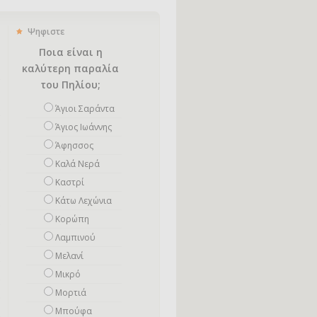
Ψηφιστε
Ποια είναι η
καλύτερη παραλία
του Πηλίου;
Άγιοι Σαράντα
Άγιος Ιωάννης
Άφησσος
Καλά Νερά
Καστρί
Κάτω Λεχώνια
Κορώπη
Λαμπινού
Μελανί
Μικρό
Mορτιά
Μπούφα