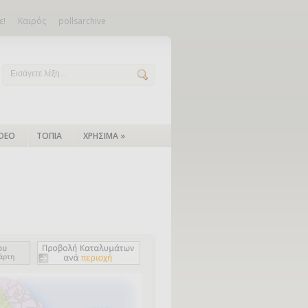
ε!
Καιρός
pollsarchive
IDEO
ΤΟΠΙΑ
ΧΡΗΣΙΜΑ
»