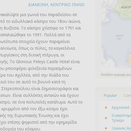
ΔΙΑΜΟΝΗ
,
ΚΕΝΤΡΙΚΟ ΠΗΛΙΟ
ακαλύψτε μια γωνιά του παραδείσου σε
τό το ειδυλλιακό κάστρο του 18ου αιώνα,
η Βυζίτσα. Το κάστρο χτίστηκε το 1791 και
απαλαιώθηκε το 1991. Πολλά από τα
ωτότυπα στοιχεία έχουν παραμείνει
αλοίωτα, όπως οι πύλες, τα καγκελένια
 πυργίσκος στη δυτική πτέρυγα, οι
γής. Το Glorious Peleys Castle Hotel είναι
που ρποσφέρει φιλεξενία περασμένων
ρα του Αχιλλέα, από την Ιλιάδα του
ειό του σε αυτό το βουνό κατά τη
α Στερεοπούλου είναι δημοσιογράφοι και
εων. Είναι συλλέκτες αντικών και έχουν
Popular
Com
άστρο, σε ένα πολυτελές κατάλυμα. Αυτό το
Αρχοντικό 
ι κρυμμένο από τον έξω κόσμο έχει
ικής της Ευρωπαϊκής Ένωσης και έχει
Συγκρότημα
Τρίκερι
Έχει επίσης ψηφιστεί από την εφημερίδα
Ξενώνας Αγ
οδοχεία του κόσμου.