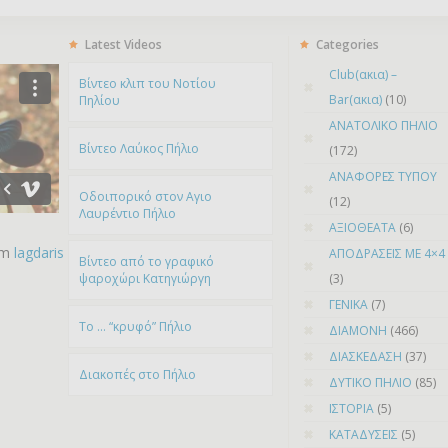
Latest Videos
Categories
Club(ακια) –
Bίντεο κλιπ του Νοτίου
Bar(ακια)
(10)
Πηλίου
ΑΝΑΤΟΛΙΚΟ ΠΗΛΙΟ
Βίντεο Λαύκος Πήλιο
(172)
ΑΝΑΦΟΡΕΣ ΤΥΠΟΥ
Οδοιπορικό στον Αγιο
(12)
Λαυρέντιο Πήλιο
ΑΞΙΟΘΕΑΤΑ
(6)
om
lagdaris
ΑΠΟΔΡΑΣΕΙΣ ΜΕ 4×4
Βίντεο από το γραφικό
ψαροχώρι Kατηγιώργη
(3)
ΓΕΝΙΚΑ
(7)
To … “κρυφό” Πήλιο
ΔΙΑΜΟΝΗ
(466)
ΔΙΑΣΚΕΔΑΣΗ
(37)
Διακοπές στο Πήλιο
ΔΥΤΙΚΟ ΠΗΛΙΟ
(85)
ΙΣΤΟΡΙΑ
(5)
ΚΑΤΑΔΥΣΕΙΣ
(5)