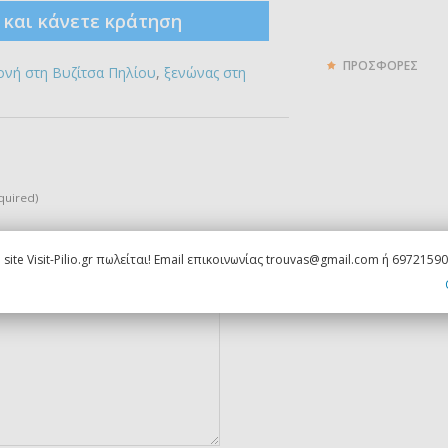
ς και κάνετε κράτηση
ΠΡΟΣΦΟΡΕΣ
ονή στη Βυζίτσα Πηλίου
,
ξενώνας στη
quired)
 not be published) (required)
 site Visit-Pilio.gr πωλείται! Email επικοινωνίας trouvas@gmail.com ή 6972159