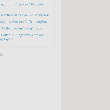
ες από το "άγνωστο" Κεραμίδι
 Manthos στον Άγιο Ιωάννη Πηλίου
 Μιχόπουλου στη βυζίτσα Πηλίου
ΙΓΕΝΕΙΑ στον Άη-Γιάννη Πηλίου
 Boutique Bungalows kentrikon
νης Πηλίου
ΙΑ