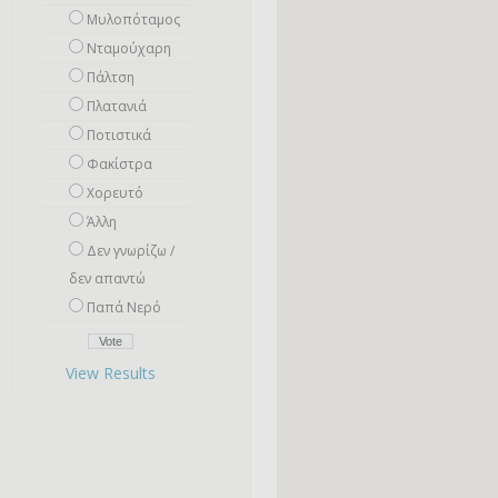
Μυλοπόταμος
Νταμούχαρη
Πάλτση
Πλατανιά
Ποτιστικά
Φακίστρα
Χορευτό
Άλλη
Δεν γνωρίζω /
δεν απαντώ
Παπά Νερό
View Results