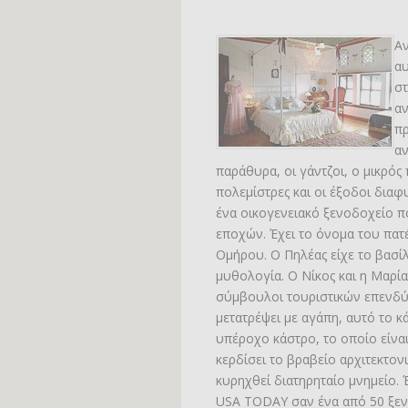
Αν
αυ
στ
αν
πρ
αν
παράθυρα, οι γάντζοι, ο μικρός
πολεμίστρες και οι έξοδοι διαφυ
ένα οικογενειακό ξενοδοχείο 
εποχών. Έχει το όνομα του πατέ
Ομήρου. Ο Πηλέας είχε το βασίλ
μυθολογία. Ο Νίκος και η Μαρί
σύμβουλοι τουριστικών επενδύσ
μετατρέψει με αγάπη, αυτό το κ
υπέροχο κάστρο, το οποίο είνα
κερδίσει το βραβείο αρχιτεκτον
κυρηχθεί διατηρηταίο μνημείο. 
USA TODAY σαν ένα από 50 ξεν