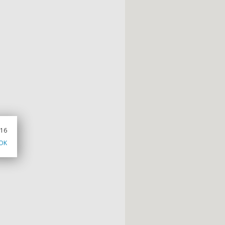
016
OK