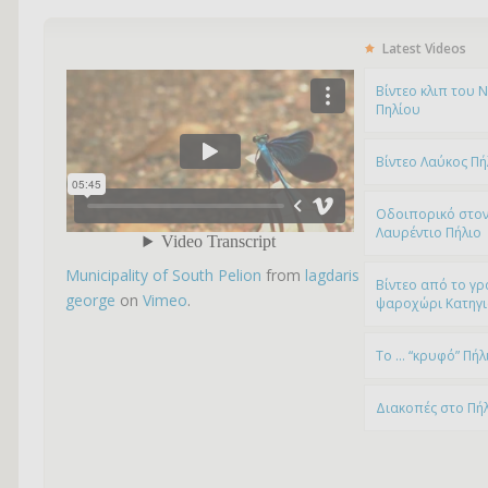
Latest Videos
Bίντεο κλιπ του 
Πηλίου
Βίντεο Λαύκος Πή
Οδοιπορικό στον
Λαυρέντιο Πήλιο
Municipality of South Pelion
from
lagdaris
Βίντεο από το γρ
george
on
Vimeo
.
ψαροχώρι Kατηγ
To … “κρυφό” Πήλ
Διακοπές στο Πή