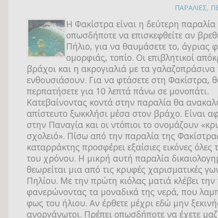
ΠΑΡΑΛΙΕΣ
,
Π
H Φακίστρα είναι η δεύτερη παραλία
οπωσδήποτε να επισκεφθείτε αν βρεθε
Πήλιο, για να θαυμάσετε το, άγριας 
ομορφιάς, τοπίο. Οι επιβλητικοί από
βράχοι και η ακρογιαλιά με τα γαλαζοπράσινα
ενθουσιάσουν. Για να φτάσετε στη Φακίστρα, θ
περπατήσετε για 10 λεπτά πάνω σε μονοπάτι.
Κατεβαίνοντας κοντά στην παραλία θα ανακαλ
απίστευτο ξωκκλήσι μέσα στον βράχο. Είναι α
στην Παναγία και οι ντόπιοι το ονομάζουν «κ
σχολειό». Πίσω από την παραλία της Φακίστρα
καταρράκτης προσφέρει εξαίσιες εικόνες όλες τ
του χρόνου. Η μικρή αυτή παραλία δικαιολογη
θεωρείται μια από τις κρυφές χαρισματικές γω
Πηλίου. Με την πρώτη κιόλας ματιά κλέβει τη
φανερώνοντας τα μοναδικά της νερά, που λαμ
φως του ήλιου. Αν έρθετε μέχρι εδώ μην ξεκινή
ανοργάνωτοι. Πρέπει οπωσδήποτε να έχετε μαζ