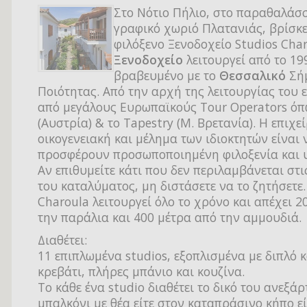
Στο Νότιο Πήλιο, στο παραθαλάσσ
γραφικό χωριό Πλατανιάς, βρίσκε
φιλόξενο Ξενοδοχείο Studios Char
Ξενοδοχείο
λειτουργεί από το 199
βραβευμένο με το
Θεσσαλικό
Σή
Ποιότητας. Από την αρχή της λειτουργίας του ε
από μεγάλους Ευρωπαϊκούς Tour Operators όπ
(Αυστρία) & το Tapestry (Μ. Βρετανία). Η επιχε
οικογενειακή και μέλημα των ιδιοκτητών είναι 
προσφέρουν προσωποποιημένη φιλοξενία και υ
Αν επιθυμείτε κάτι που δεν περιλαμβάνεται στι
του καταλύματος, μη διστάσετε να το ζητήσετε.
Charoula λειτουργεί όλο το χρόνο και απέχει 2
την παράλια και 400 μέτρα από την αμμουδιά.
Διαθέτει:
11 επιπλωμένα studios, εξοπλισμένα με διπλό 
κρεβάτι, πλήρες μπάνιο και κουζίνα.
Το κάθε ένα studio διαθέτει το δικό του ανεξάρ
μπαλκόνι με θέα είτε στον καταπράσινο κήπο εί