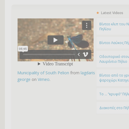
Latest Videos
Bίντεο κλιπ του 
Πηλίου
Βίντεο Λαύκος Πή
Οδοιπορικό στον
Λαυρέντιο Πήλιο
Municipality of South Pelion
from
lagdaris
Βίντεο από το γρ
george
on
Vimeo
.
ψαροχώρι Kατηγ
To … “κρυφό” Πήλ
Διακοπές στο Πή