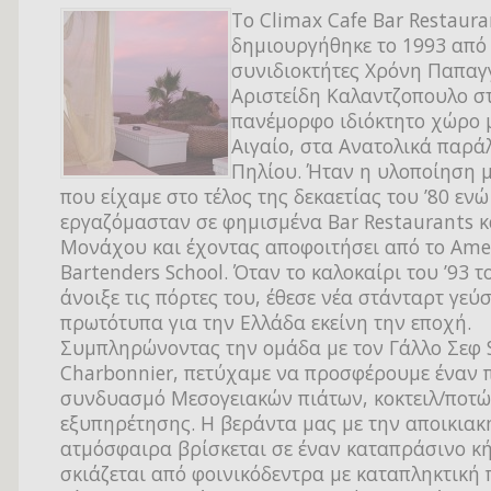
Το Climax Cafe Bar Restaura
δημιουργήθηκε το 1993 από
συνιδιοκτήτες Χρόνη Παπαγ
Αριστείδη Καλαντζοπουλο σ
πανέμορφο ιδιόκτητο χώρο μ
Αιγαίο, στα Ανατολικά παρά
Πηλίου. Ήταν η υλοποίηση μ
που είχαμε στο τέλος της δεκαετίας του ’80 ενώ
εργαζόμασταν σε φημισμένα Bar Restaurants κα
Μονάχου και έχοντας αποφοιτήσει από το Ame
Bartenders School. Όταν το καλοκαίρι του ’93 τ
άνοιξε τις πόρτες του, έθεσε νέα στάνταρτ γεύ
πρωτότυπα για την Ελλάδα εκείνη την εποχή.
Συμπληρώνοντας την ομάδα με τον Γάλλο Σεφ
Charbonnier, πετύχαμε να προσφέρουμε έναν π
συνδυασμό Μεσογειακών πιάτων, κοκτειλ/ποτώ
εξυπηρέτησης. Η βεράντα μας με την αποικιακ
ατμόσφαιρα βρίσκεται σε έναν καταπράσινο κ
σκιάζεται από φοινικόδεντρα με καταπληκτική