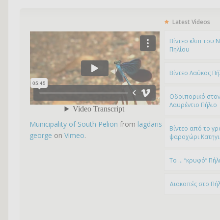
Latest Videos
Bίντεο κλιπ του 
Πηλίου
Βίντεο Λαύκος Πή
Οδοιπορικό στον
Λαυρέντιο Πήλιο
Municipality of South Pelion
from
lagdaris
Βίντεο από το γρ
george
on
Vimeo
.
ψαροχώρι Kατηγ
To … “κρυφό” Πήλ
Διακοπές στο Πή