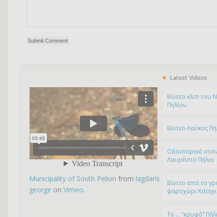
Latest Videos
Bίντεο κλιπ του 
Πηλίου
Βίντεο Λαύκος Πή
Οδοιπορικό στον
Λαυρέντιο Πήλιο
Municipality of South Pelion
from
lagdaris
Βίντεο από το γρ
george
on
Vimeo
.
ψαροχώρι Kατηγ
To … “κρυφό” Πήλ