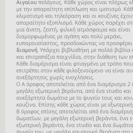
Αιγαίου
πελάγους. Κάθε χώρος είναι πλήρως ε
με την απαραίτητη επίπλωση και ιματισμό. Κάθ
κλιματισμό και τηλεόραση και οι κουζίνες έχου
απαραίτητο εξοπλισμό. Κάθε χώρος παρέχει στ
μια άνετη, ζεστή, φιλική ατμόσφαιρα και είναι
διαμορφωμένος με αγάπη και πολύ μεράκι,
ευπαρουσίαστος, προσδοκώντας να προσφέρε
διαμονή
. Υπάρχει βιβλιοθήκη με πολλά βιβλία
και επιτραπέζια παιχνίδια, στην διάθεση των ε
Κάθε διαμέρισμα είναι φτιαγμένο με τρόπο που
επιτρέπει στον κάθε φιλοξενούμενο να είναι α
ανεξάρτητος χωρίς ενοχλήσεις.
Ο Α όροφος αποτελείται από ένα διαμέρισμα 2
μεγάλη εξωτερική βεράντα, από ένα studio και
ανεξάρτητα δωμάτια με το ψυγείο τους και κο
κουζίνα. Επίσης κάθε χώρος είναι με εξωτερική
Β όροφος επίσης αποτελείται από ένα διαμέρι
δωματίων, με μεγάλη εξωτερική βεράντα, ένα s
εξωτερική βεράντα, ένα studio και ένα δωμάτιο
ψυγείο του, με μεγάλη εσωτερική βεράντα στο