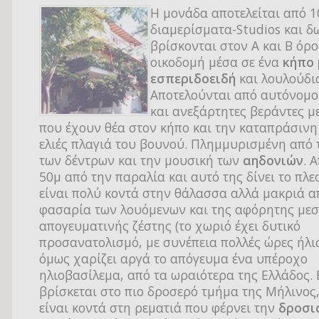
Η μονάδα αποτελείται από 1
διαμερίσματα-Studios και δ
βρίσκονται στον Α και Β όρ
οικοδομή μέσα σε ένα
κήπο 
εσπεριδοειδή
και λουλούδι
Αποτελούνται από αυτόνομ
και ανεξάρτητες βεράντες μ
που έχουν θέα στον κήπο και την καταπράσινη
ελιές πλαγιά του βουνού. Πλημμυρισμένη από 
των δέντρων και την μουσική των
αηδονιών
. 
50μ από την παραλία και αυτό της δίνει το πλ
είναι πολύ κοντά στην θάλασσα αλλά μακριά α
φασαρία των λουόμενων και της αφόρητης με
απογευματινής ζέστης (το χωριό έχει δυτικό
προσανατολισμό, με συνέπεια πολλές ώρες ήλιο
όμως χαρίζει αργά το απόγευμα ένα υπέροχο
ηλιοβασίλεμα, από τα ωραιότερα της Ελλάδος.
βρίσκεται στο πιο δροσερό τμήμα της Μήλινος,
είναι κοντά στη ρεματιά που φέρνει την
δροσι