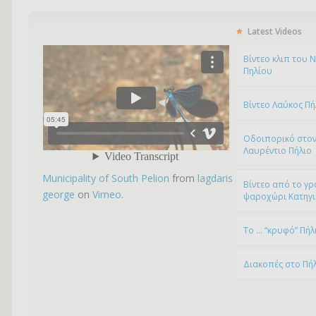
Latest Videos
Bίντεο κλιπ του 
Πηλίου
Βίντεο Λαύκος Πή
Οδοιπορικό στον
Λαυρέντιο Πήλιο
Municipality of South Pelion
from
lagdaris
Βίντεο από το γρ
george
on
Vimeo
.
ψαροχώρι Kατηγ
To … “κρυφό” Πήλ
Διακοπές στο Πή