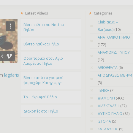
Latest Videos
Categories
Club(ακια) –
Bίντεο κλιπ του Νοτίου
Bar(ακια)
(10)
Πηλίου
ΑΝΑΤΟΛΙΚΟ ΠΗΛΙΟ
Βίντεο Λαύκος Πήλιο
(172)
ΑΝΑΦΟΡΕΣ ΤΥΠΟΥ
Οδοιπορικό στον Αγιο
(12)
Λαυρέντιο Πήλιο
ΑΞΙΟΘΕΑΤΑ
(6)
om
lagdaris
ΑΠΟΔΡΑΣΕΙΣ ΜΕ 4×4
Βίντεο από το γραφικό
ψαροχώρι Kατηγιώργη
(3)
ΓΕΝΙΚΑ
(7)
To … “κρυφό” Πήλιο
ΔΙΑΜΟΝΗ
(466)
ΔΙΑΣΚΕΔΑΣΗ
(37)
Διακοπές στο Πήλιο
ΔΥΤΙΚΟ ΠΗΛΙΟ
(85)
ΙΣΤΟΡΙΑ
(5)
ΚΑΤΑΔΥΣΕΙΣ
(5)