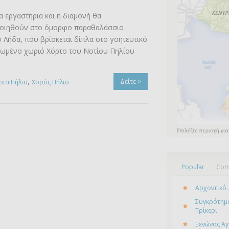
α εργαστήρια και η διαμονή θα
οιηθούν στο όμορφο παραθαλάσσιο
 Λήδα, που βρίσκεται δίπλα στο γοητευτικό
νωμένο χωριό Χόρτο του Νοτίου Πηλίου
,
Δείτε >
ρια Πήλιο
Χορός Πήλιο
Popular
Com
Αρχοντικό 
Συγκρότημα
Τρίκερι
Ξενώνας Αγ