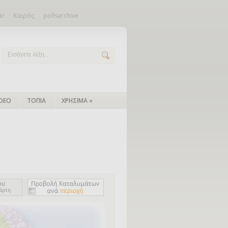
ε!
Καιρός
pollsarchive
IDEO
ΤΟΠΙΑ
ΧΡΗΣΙΜΑ
»