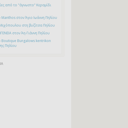
ες από το "άγνωστο" Κεραμίδι
 Manthos στον Άγιο Ιωάννη Πηλίου
 Μιχόπουλου στη βυζίτσα Πηλίου
ΙΓΕΝΕΙΑ στον Άη-Γιάννη Πηλίου
 Boutique Bungalows kentrikon
νης Πηλίου
ΙΑ