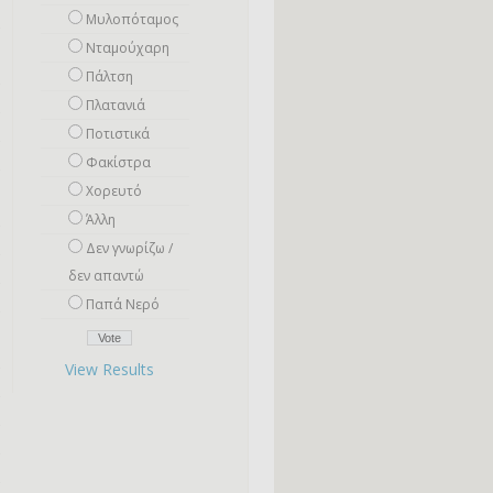
Μυλοπόταμος
Νταμούχαρη
Πάλτση
Πλατανιά
Ποτιστικά
Φακίστρα
Χορευτό
Άλλη
Δεν γνωρίζω /
δεν απαντώ
Παπά Νερό
View Results