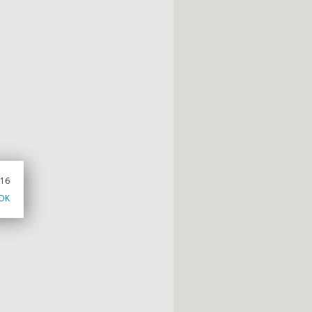
016
OK