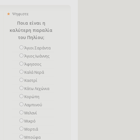
Ψηφιστε
Ποια είναι η
καλύτερη παραλία
του Πηλίου;
Άγιοι Σαράντα
Άγιος Ιωάννης
Άφησσος
Καλά Νερά
Καστρί
Κάτω Λεχώνια
Κορώπη
Λαμπινού
Μελανί
Μικρό
Mορτιά
Μπούφα