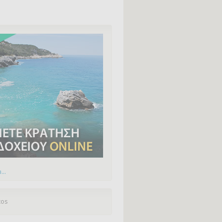
...
tos