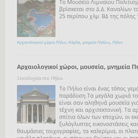
Το Μουσείο Λιμναίου Πολιτισ
βρίσκεται στο Δ.Δ. Καναλίων τ
25 περίπου χλμ. ΒΔ της πόλης 
,
,
,
Αρχαιολογικοί χώροι Πήλιο
Κάρλα
μνημεία Πηλίου
Πήλιο
Αρχαιολογικοί χώροι, μουσεία, μνημεία Π
Ξενοδοχεία στο Πήλιο
Το Πήλιο είναι ένας τόπος γεμ
παράδοση.Τα μεγάλα χωριά τ
είναι σαν αληθηνά μουσεία γι
τέχνη και αρχιτεκτονική. Τα α
σπίτια όλων των εποχών, οι εκκ
ξυλόγλυπτες εικονοστάσεις και
θαυμάσιες τοιχογραφίες, τα καλερίμια, οι πλατε