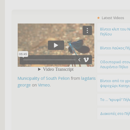
Latest Videos
Bίντεο κλιπ του 
Πηλίου
Βίντεο Λαύκος Πή
Οδοιπορικό στον
Λαυρέντιο Πήλιο
Municipality of South Pelion
from
lagdaris
Βίντεο από το γρ
george
on
Vimeo
.
ψαροχώρι Kατηγ
To … “κρυφό” Πήλ
Διακοπές στο Πή