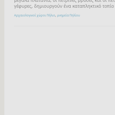
μεγάλα πλατάνια, οι πέτρινες βρύσες και οι πε
γέφυρες, δημιουργούν ένα καταπληκτικό τοπίο
,
Αρχαιολογικοί χώροι Πήλιο
μνημεία Πηλίου