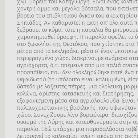
χλμ. βόρεια του Κατηγιώργη. Είναι ένας κολπίσ
χοντρή άμμο και μεγάλα βότσαλα, που εκτείνετ
βόρεια του επιβλητικού όγκου του ακρωτηρίου
Σηπιάδος. Αν καθαριστεί η ακτή απ’ όλα αυτά π
ξεβράσει το κύμα, τότε η παραλία θα μπορούσ
χαρακτηρισθεί όμορφη. Η παραλία οφείλει το 
στο ξωκκλήσι της Θεοτόκου, που χτίστηκε στα 
μέτρα από το εκκλησάκι, μέσα σ’ έναν υποτυπ
περιφραγμένο χώρο, διακρίνουμε ανάμεσα στ
αγριόχορτα, ό,τι απέμεινε από μια παλιά ανασ
προσπάθεια, που δεν ολοκληρώθηκε ποτέ: ένα 
ψηφιδωτού (το υπόλοιπο είναι καλυμμένο), είσ
δάπεδο με λαξευτές πέτρες, μια ολόλευκη μαρ
κολώνα, αρίστης κατασκευής και διατήρησης,
εξαφανισμένη μέσα στα αγριολούλουδα. Είναι 
παλαιοχριστιανικής βασιλικής, που υψωνόταν 
χώρο. Συνεχίζουμε λίγο βορειότερα, διασχίζου
οικισμό της Λύρης και κατευθυνόμαστε στην 
παραλία. Εδώ υπάρχει μια παραθαλάσσια ταβ
λειτουργεί το καλοκαίρι, ενώ η εικόνα της ακτής