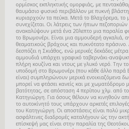
ορμίσκος εκπληκτικής ομορφιάς, με πεντακάθα
θαυμάσιο φυσικό περιβάλλον με πυκνή βλάστη
κυριαρχούν τα πεύκα. Μετά το Βλαχόρεμα, το 
συνεχίζεται. Οι λάτρεις των ήπιων πεζοποριών
ανακαλύψουν μετά ένα 20λεπτο μια παραλία φ
το Βρωμονέρι. Είναι μια αμμουδερή αγκαλιά, 
θεαματικούς βράχους και πυκνότατο πράσινο. 
δεσπόζει η Σκιάθος, ενώ μερικές δεκάδες μέτρα
αμμουδιά υπάρχει γραφικό ταβερνάκι-αναψυκτ
πλήρη κουζίνα και ντους με γλυκό νερό. Την τ
υποδομή στο Βρωμονέρι (που κάθε άλλο παρά
είναι) συμπληρώνουν μερικά ενοικιαζόμενα δω
μπορεί να φτάσει κανείς και με χωματόδρομο 
βατότητας, σε απόσταση 4 περίπου χλμ. από τ
Κατηγιώργη. Για όσους θέλουν να κινηθούν απο
το αυτοκίνητό τους υπάρχουν αρκετές επιλογέ
του Κατηγιώργη. Οι αποστάσεις είναι πολύ μικρ
ασφάλτινες διαδρομές καταλήγουν ώς την ακτ
επίσκεψή μας είναι στην παραλία της Θεοτόκου