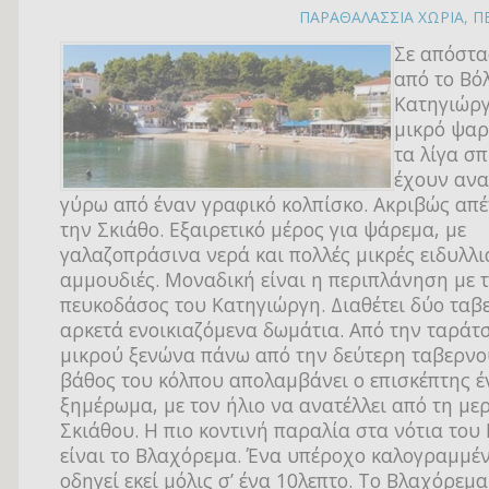
ΠΑΡΑΘΑΛΑΣΣΙΑ ΧΩΡΙΑ
,
Π
Σε απόστα
από το Βόλ
Κατηγιώργ
μικρό ψα
τα λίγα σπ
έχουν ανα
γύρω από έναν γραφικό κολπίσκο. Ακριβώς απέ
την Σκιάθο. Εξαιρετικό μέρος για ψάρεμα, με
γαλαζοπράσινα νερά και πολλές μικρές ειδυλλι
αμμουδιές. Μοναδική είναι η περιπλάνηση με 
πευκοδάσος του Κατηγιώργη. Διαθέτει δύο ταβ
αρκετά ενοικιαζόμενα δωμάτια. Από την ταράτ
μικρού ξενώνα πάνω από την δεύτερη ταβερνο
βάθος του κόλπου απολαμβάνει ο επισκέπτης 
ξημέρωμα, με τον ήλιο να ανατέλλει από τη μερ
Σκιάθου. Η πιο κοντινή παραλία στα νότια του
είναι το Βλαχόρεμα. Ένα υπέροχο καλογραμμέ
οδηγεί εκεί μόλις σ’ ένα 10λεπτο. Το Βλαχόρεμα