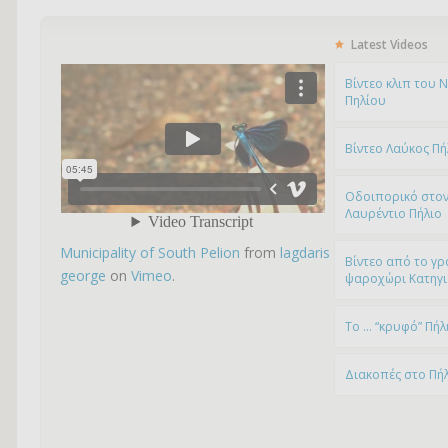
Latest Videos
Bίντεο κλιπ του 
Πηλίου
Βίντεο Λαύκος Πή
Οδοιπορικό στον
Λαυρέντιο Πήλιο
Municipality of South Pelion
from
lagdaris
Βίντεο από το γρ
george
on
Vimeo
.
ψαροχώρι Kατηγ
To … “κρυφό” Πήλ
Διακοπές στο Πή