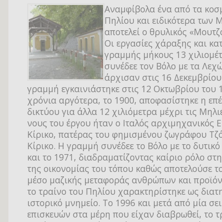
Αναμφίβολα ένα από τα κοσ
Πηλίου και ειδικότερα των 
αποτελεί ο θρυλικός «Μουτζ
Οι εργασίες χάραξης και κα
γραμμής μήκους 13 χιλιομέ
συνέδεε τον Βόλο με τα Λεχώ
άρχισαν στις 16 Δεκεμβρίου
γραμμή εγκαινιάστηκε στις 12 Οκτωβρίου του 1
χρόνια αργότερα, το 1900, αποφασίστηκε η επ
δικτύου για άλλα 12 χιλιόμετρα μέχρι τις Μηλι
νους του έργου ήταν ο Ιταλός αρχιμηχανικός Ε
Κίρικο, πατέρας του φημισμένου ζωγράφου Τζό
Κίρικο. Η γραμμή συνέδεε το Βόλο με το δυτικό
και το 1971, διαδραματίζοντας καίριο ρόλο στ
της οικονομίας του τόπου καθώς αποτελούσε τ
μέσο μαζικής μεταφοράς ανθρώπων και προϊόν
το τραίνο του Πηλίου χαρακτηρίστηκε ως διατ
ιστορικό μνημείο. Το 1996 και μετά από μία σε
επισκευών στα μέρη που είχαν διαβρωθεί, το τ