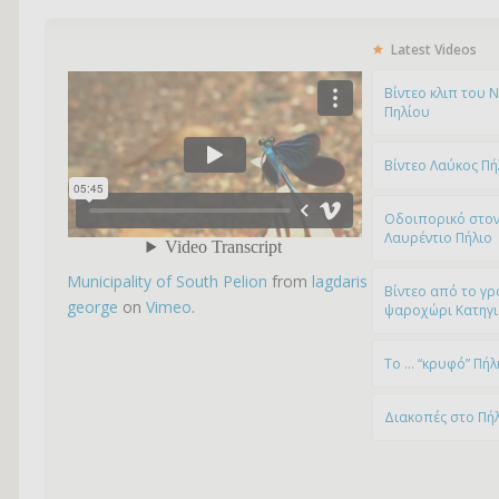
Latest Videos
Bίντεο κλιπ του 
Πηλίου
Βίντεο Λαύκος Πή
Οδοιπορικό στον
Λαυρέντιο Πήλιο
Municipality of South Pelion
from
lagdaris
Βίντεο από το γρ
george
on
Vimeo
.
ψαροχώρι Kατηγ
To … “κρυφό” Πήλ
Διακοπές στο Πή