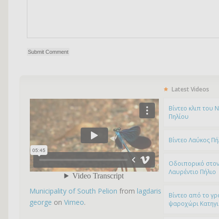
Latest Videos
Bίντεο κλιπ του 
Πηλίου
Βίντεο Λαύκος Πή
Οδοιπορικό στον
Λαυρέντιο Πήλιο
Municipality of South Pelion
from
lagdaris
Βίντεο από το γρ
george
on
Vimeo
.
ψαροχώρι Kατηγ