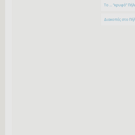
To … “κρυφό” Πήλ
Διακοπές στο Πή