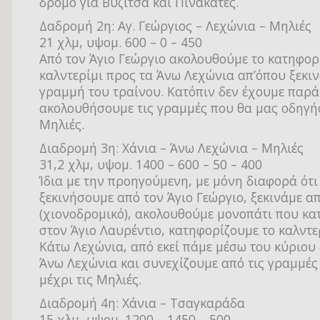
δρόμο για Βυζίτσα και Πινακάτες.
Δαδρομή 2η: Αγ. Γεώργιος – Λεχώνια – Μηλιές
21 χλμ, υψομ. 600 – 0 – 450
Από τον Άγιο Γεώργιο ακολουθούμε το κατηφορ
καλντερίμι προς τα Άνω Λεχώνια απ’όπου ξεκιν
γραμμή του τραίνου. Κατόπιν δεν έχουμε παρά
ακολουθήσουμε τις γραμμές που θα μας οδηγή
Μηλιές.
Διαδρομή 3η: Χάνια – Άνω Λεχώνια – Μηλιές
31,2 χλμ, υψομ. 1400 – 600 – 50 – 400
Ίδια με την προηγούμενη, με μόνη διαφορά ότι
ξεκινήσουμε από τον Άγιο Γεώργιο, ξεκινάμε α
(χιονοδρομικό), ακολουθούμε μονοπάτι που κα
στον Άγιο Λαυρέντιο, κατηφορίζουμε το καλντερ
Κάτω Λεχώνια, από εκεί πάμε μέσω του κύριου
Άνω Λεχώνια και συνεχίζουμε από τις γραμμές
μέχρι τις Μηλιές.
Διαδρομή 4η: Χάνια – Τσαγκαράδα
15 χλμ, υψομ. 1200 – 1450 – 500