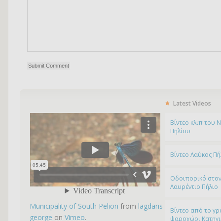
Latest Videos
Bίντεο κλιπ του 
Πηλίου
Βίντεο Λαύκος Πή
Οδοιπορικό στον
Λαυρέντιο Πήλιο
Municipality of South Pelion
from
lagdaris
Βίντεο από το γρ
george
on
Vimeo
.
ψαροχώρι Kατηγ