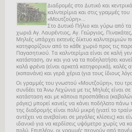
Διαδρομές στο Δυτικό και κεντρικό
καλντερίμια και στις γραμμές του
«Μουτζούρη»…
Στο Δυτικό Πήλιο και γύρω από τ
χωριά Αγ. Λαυρέντιος, Αγ. Γεώργιος, Πινακάτες
Μηλιές υπάρχει εκτενές δίκτυο καλντεριμιών 
κατηφορίζουν από το κάθε χωριό προς τις παρ
Παγασητικού. Τα καλντερίμια είναι σε καλή γεν
κατάσταση, αν και για να τα ποδηλατήσει κανεί
καλά φρένα (είναι αρκετά κατηφορικά), καλές 
(κοπανάνε) και γερά χέρια (για τους ίδιους λόγ
Οι γραμμές του γνωστού «Μουτζούρη», του τρ
συνδέει τα Άνω Λεχώνια με τις Μηλιές είναι σε
κατάσταση και με κάποια προσπάθεια (καβαλών
ράγες) μπορεί κανείς να κάνει ποδήλατο πάνω 
της διαδρομής είναι πολύ μικρή (γιατί το τραίν
αντέχει να ανεβαίνει σε μεγάλες κλίσεις) και εί
ιδανικό για να κερδίσεις υψόμετρο χωρίς να κ
πολύ. Επιπλέον, οι γραμμές περνούν από παν