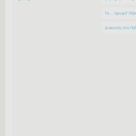
To … “κρυφό” Πήλ
Διακοπές στο Πή