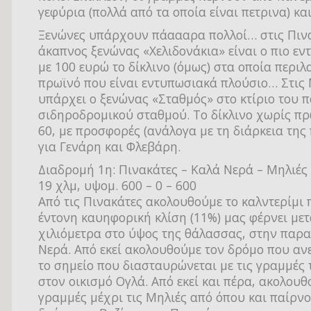
γεφύρια (πολλά από τα οποία είναι πετρινα) κα
Ξενώνες υπάρχουν πάαααρα πολλοί… στις Πιν
άκαπνος ξενώνας «Χελιδονάκια» είναι ο πιο εν
με 100 ευρώ το δίκλινο (όμως) στα οποία περι
πρωϊνό που είναι εντυπωσιακά πλούσιο… Στις
υπάρχει ο ξενώνας «Σταθμός» στο κτίριο του 
σιδηροδρομικού σταθμού. Το δίκλινο χωρίς πρ
60, με προσφορές (ανάλογα με τη διάρκεια της
για Γενάρη και Φλεβάρη.
Διαδρομή 1η: Πινακάτες – Καλά Νερά – Μηλιές
19 χλμ, υψομ. 600 – 0 – 600
Από τις Πινακάτες ακολουθούμε το καλντερίμι 
έντονη καυηφορική κλίση (11%) μας φέρνει μετ
χιλιόμετρα στο ύψος της θάλασσας, στην παρα
Νερά. Από εκεί ακολουθούμε τον δρόμο που ανε
το σημείο που διασταυρώνεται με τις γραμμές 
στον οικισμό Ογλά. Από εκεί και πέρα, ακολουθ
γραμμές μέχρι τις Μηλιές από όπου και παίρνο