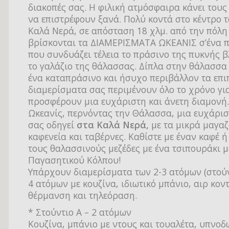
διακοπές σας. Η φιλική ατμόσφαιρα κάνει τους
να επιστρέφουν ξανά. Πολύ κοντά στο κέντρο τ
Καλά Νερά, σε απόσταση 18 χλμ. από την πόλη
βρίσκονται τα ΔΙΑΜΕΡΙΣΜΑΤΑ ΩΚΕΑΝΙΣ σ’ένα 
που συνδυάζει τέλεια το πράσινο της πυκνής 
το γαλάζιο της θάλασσας. Δίπλα στην θάλασσα 
ένα καταπράσινο και ήσυχο περιβάλλον τα επ
διαμερίσματα σας περιμένουν όλο το χρόνο γι
προσφέρουν μια ευχάριστη και άνετη διαμονή.
Ωκεανίς, περνόντας την Θάλασσα, μια ευχάρισ
σας οδηγεί
στα Καλά Νερά,
με τα μικρά μαγαζ
καφενεία και ταβέρνες. Καθίστε με έναν καφέ 
τους θαλασσινούς μεζέδες με ένα τσιπουράκι μ
Παγασητικού Κόλπου!
Υπάρχουν διαμερίσματα των 2-3 ατόμων (στούν
4 ατόμων με κουζίνα, ιδιωτικό μπάνιο, αιρ κοντ
θέρμανση και τηλεόραση.
* Στούντιο Α – 2 ατόμων
Κουζίνα, μπάνιο με ντους και τουαλέτα, υπνοδ