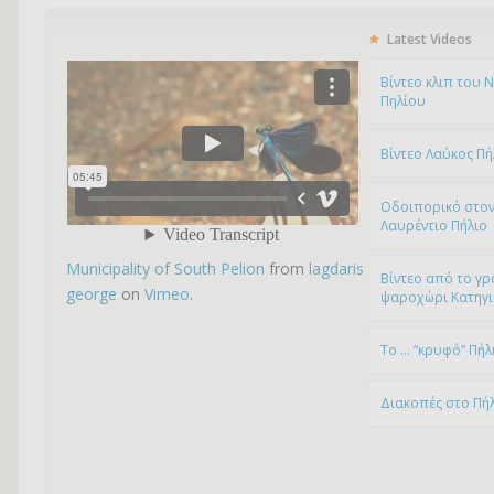
Latest Videos
Bίντεο κλιπ του 
Πηλίου
Βίντεο Λαύκος Πή
Οδοιπορικό στον
Λαυρέντιο Πήλιο
Municipality of South Pelion
from
lagdaris
Βίντεο από το γρ
george
on
Vimeo
.
ψαροχώρι Kατηγ
To … “κρυφό” Πήλ
Διακοπές στο Πή