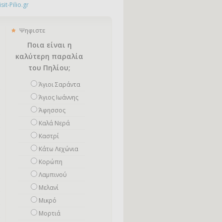
it-Pilio.gr
Ψηφιστε
Ποια είναι η
καλύτερη παραλία
του Πηλίου;
Άγιοι Σαράντα
Άγιος Ιωάννης
Άφησσος
Καλά Νερά
Καστρί
Κάτω Λεχώνια
Κορώπη
Λαμπινού
Μελανί
Μικρό
Mορτιά