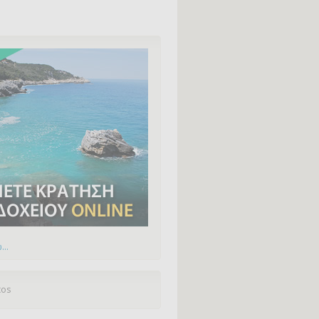
...
tos