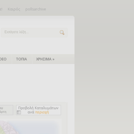
ε!
Καιρός
pollsarchive
IDEO
ΤΟΠΙΑ
ΧΡΗΣΙΜΑ
»