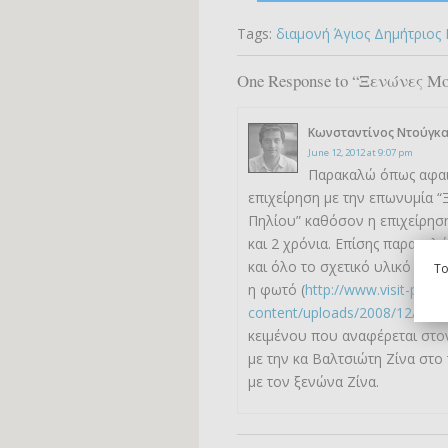
Tags:
διαμονή Άγιος Δημήτριος
One Response to “Ξενώνες Μο
Κωνσταντίνος Ντούγκα
June 12, 2012 at 9:07 pm
Παρακαλώ όπως αφαιρ
επιχείρηση με την επωνυμία “
Πηλίου” καθόσον η επιχείρησ
και 2 χρόνια. Επίσης παρακαλ
και όλο το σχετικό υλικό το 
To
η φωτό (
http://www.visit-pilio.
content/uploads/2008/12/muse
κειμένου που αναφέρεται στο
με την κα Βαλτσιώτη Ζίνα στο
με τον ξενώνα Ζίνα.