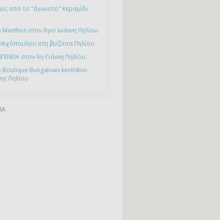
ες από το "άγνωστο" Κεραμίδι
 Manthos στον Άγιο Ιωάννη Πηλίου
 Μιχόπουλου στη βυζίτσα Πηλίου
ΙΓΕΝΕΙΑ στον Άη-Γιάννη Πηλίου
 Boutique Bungalows kentrikon
νης Πηλίου
ΙΑ