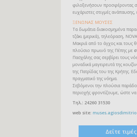
φιλοξενήσουν προσφέροντας σας
ευχάριστες στιγμές ανάπαυσης, 
ΞΕΝΩΝΑΣ ΜΟΥΣΕΣ
Τα δωμάτια διακοσμημένα παραδ
τζάκι (μερικά), τηλεόραση, NOVA
Μακριά από το άγχος και τους 
πλούσιο πρωινό της Πέπης με
σ
Πασχάλης σας σερβίρει τους νόσ
μοναδικά μαγειρευτά της κουζίνα
της Πατρίδας του της Κρήτης. Ε
πραγματικό της νόημα.
Σεβόμενοι την πλούσια παράδοσ
περιοχής φροντίζουμε, ώστε να 
Τηλ.: 24260 31530
web site:
muses.agiosdimitrio
Δείτε τιμέ