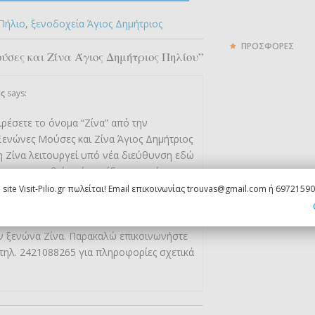
 Πήλιο
,
ξενοδοχεία Άγιος Δημήτριος
ΠΡΟΣΦΟΡΕΣ
ύσες και Ζίνα Άγιος Δημήτριος Πηλίου”
ς
says:
έσετε το όνομα “Ζίνα” από την
Ξενώνες Μούσες και Ζίνα Άγιος Δημήτριος
η Ζίνα λειτουργεί υπό νέα διεύθυνση εδώ
ώ να αφαιρεθεί από την ίδια καταχώρηση
οποίο παραπέμπει στον ξενώνα Ζίνα όπως
 site Visit-Pilio.gr πωλείται! Email επικοινωνίας trouvas@gmail.com ή 6972159
gr/wp-
s_zina.jpg
) και όλη η σχετική παράγραφος
ν ξενώνα Ζίνα. Παρακαλώ επικοινωνήστε
 τηλ. 2421088265 για πληροφορίες σχετικά