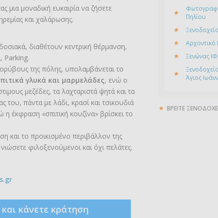
 μια μοναδική ευκαιρία να ζήσετε
Φωτογραφί
Πηλίου
ηρεμίας και χαλάρωσης.
Ξενοδοχείο
Αρχοντικό
οσιακά, διαθέτουν κεντρική θέρμανση,
Ξενώνας ΙΦ
, Parking.
θορύβους της πόλης, υπολαμβάνεται το
Ξενοδοχείο
Άγιος Ιωάν
πιτικά γλυκά και μαρμελάδες
, ενώ ο
τιμους μεζέδες, τα λαχταριστά ψητά και τα
ς του, πάντα με λάδι, κρασί και τσικουδιά
ΒΡΕΙΤΕ ΞΕΝΟΔΟΧΕ
δώ η έκφραση «σπιτική κουζίνα» βρίσκει το
η και το προικισμένο περιβάλλον της
νιώσετε φιλοξενούμενοι και όχι πελάτες.
s.gr
ς και κάνετε κράτηση