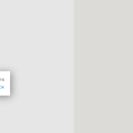
016
OK