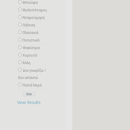
Μπούφα
Μυλοπόταμος
Νταμούχαρη
Πάλτση
Πλατανιά
Ποτιστικά
Φακίστρα
Χορευτό
Άλλη
Δεν γνωρίζω /
δεν απαντώ
Παπά Νερό
View Results