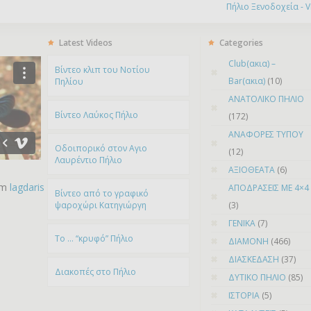
Πήλιο Ξενοδοχεία - Vis
Latest Videos
Categories
Club(ακια) –
Bίντεο κλιπ του Νοτίου
Bar(ακια)
(10)
Πηλίου
ΑΝΑΤΟΛΙΚΟ ΠΗΛΙΟ
Βίντεο Λαύκος Πήλιο
(172)
ΑΝΑΦΟΡΕΣ ΤΥΠΟΥ
Οδοιπορικό στον Αγιο
(12)
Λαυρέντιο Πήλιο
ΑΞΙΟΘΕΑΤΑ
(6)
om
lagdaris
ΑΠΟΔΡΑΣΕΙΣ ΜΕ 4×4
Βίντεο από το γραφικό
ψαροχώρι Kατηγιώργη
(3)
ΓΕΝΙΚΑ
(7)
To … “κρυφό” Πήλιο
ΔΙΑΜΟΝΗ
(466)
ΔΙΑΣΚΕΔΑΣΗ
(37)
Διακοπές στο Πήλιο
ΔΥΤΙΚΟ ΠΗΛΙΟ
(85)
ΙΣΤΟΡΙΑ
(5)