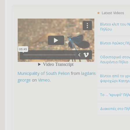
Latest Videos
Bίντεο κλιπ του 
Πηλίου
Βίντεο Λαύκος Πή
Οδοιπορικό στον
Λαυρέντιο Πήλιο
Municipality of South Pelion
from
lagdaris
Βίντεο από το γρ
george
on
Vimeo
.
ψαροχώρι Kατηγ
To … “κρυφό” Πήλ
Διακοπές στο Πή