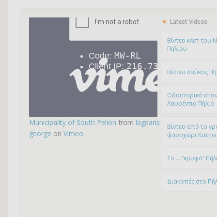
Latest Videos
Bίντεο κλιπ του 
Πηλίου
Βίντεο Λαύκος Πή
Οδοιπορικό στον
Λαυρέντιο Πήλιο
Municipality of South Pelion
from
lagdaris
Βίντεο από το γρ
george
on
Vimeo
.
ψαροχώρι Kατηγ
To … “κρυφό” Πήλ
Διακοπές στο Πή