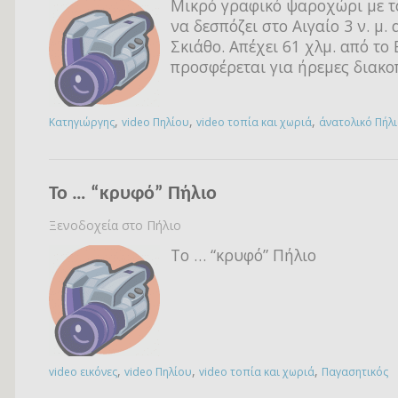
Μικρό γραφικό ψαροχώρι με τ
να δεσπόζει στο Αιγαίο 3 ν. μ. 
Σκιάθο. Απέχει 61 χλμ. από το 
προσφέρεται για ήρεμες διακο
,
,
,
Kατηγιώργης
video Πηλίου
video τοπία και χωριά
άνατολικό Πήλ
To … “κρυφό” Πήλιο
Ξενοδοχεία στο Πήλιο
To … “κρυφό” Πήλιο
,
,
,
video εικόνες
video Πηλίου
video τοπία και χωριά
Παγασητικός