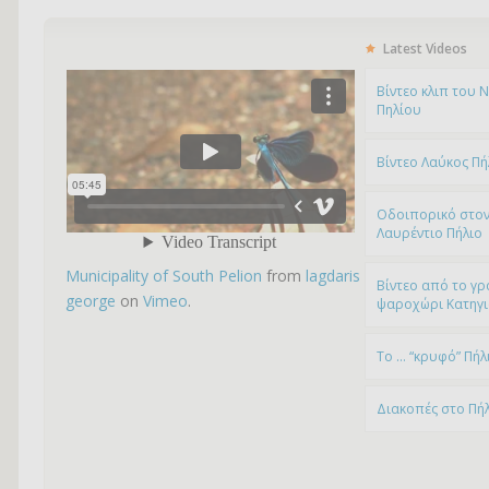
Latest Videos
Bίντεο κλιπ του 
Πηλίου
Βίντεο Λαύκος Πή
Οδοιπορικό στον
Λαυρέντιο Πήλιο
Municipality of South Pelion
from
lagdaris
Βίντεο από το γρ
george
on
Vimeo
.
ψαροχώρι Kατηγ
To … “κρυφό” Πήλ
Διακοπές στο Πή