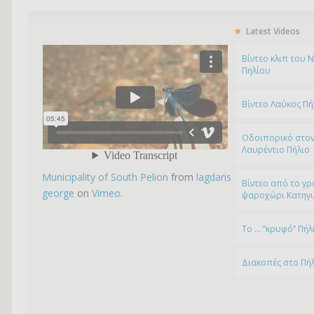
Latest Videos
Bίντεο κλιπ του 
Πηλίου
Βίντεο Λαύκος Πή
Οδοιπορικό στον
Λαυρέντιο Πήλιο
Municipality of South Pelion
from
lagdaris
Βίντεο από το γρ
george
on
Vimeo
.
ψαροχώρι Kατηγ
To … “κρυφό” Πήλ
Διακοπές στο Πή