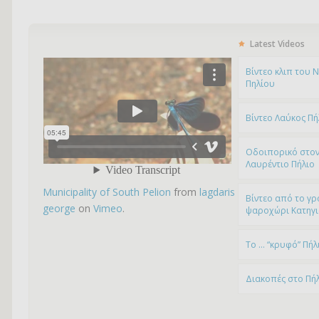
Latest Videos
Bίντεο κλιπ του 
Πηλίου
Βίντεο Λαύκος Πή
Οδοιπορικό στον
Λαυρέντιο Πήλιο
Municipality of South Pelion
from
lagdaris
Βίντεο από το γρ
george
on
Vimeo
.
ψαροχώρι Kατηγ
To … “κρυφό” Πήλ
Διακοπές στο Πή