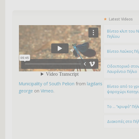
Latest Videos
Bίντεο κλιπ του 
Πηλίου
Βίντεο Λαύκος Πή
Οδοιπορικό στον
Λαυρέντιο Πήλιο
Municipality of South Pelion
from
lagdaris
Βίντεο από το γρ
george
on
Vimeo
.
ψαροχώρι Kατηγ
To … “κρυφό” Πήλ
Διακοπές στο Πή