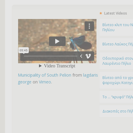
Latest Videos
Bίντεο κλιπ του 
Πηλίου
Βίντεο Λαύκος Πή
Οδοιπορικό στον
Λαυρέντιο Πήλιο
Municipality of South Pelion
from
lagdaris
Βίντεο από το γρ
george
on
Vimeo
.
ψαροχώρι Kατηγ
To … “κρυφό” Πήλ
Διακοπές στο Πή