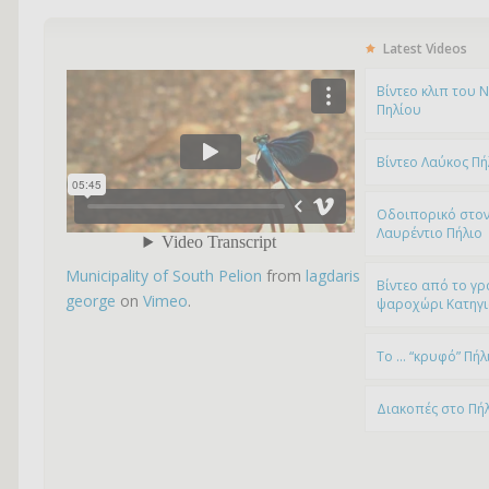
Latest Videos
Bίντεο κλιπ του 
Πηλίου
Βίντεο Λαύκος Πή
Οδοιπορικό στον
Λαυρέντιο Πήλιο
Municipality of South Pelion
from
lagdaris
Βίντεο από το γρ
george
on
Vimeo
.
ψαροχώρι Kατηγ
To … “κρυφό” Πήλ
Διακοπές στο Πή